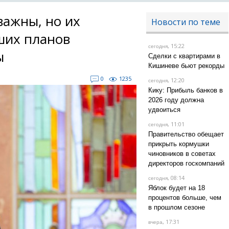
важны, но их
Новости по теме
ших планов
, 15:22
сегодня
ы
Сделки с квартирами в
Кишиневе бьют рекорды
0
1235
, 12:20
сегодня
Кику: Прибыль банков в
2026 году должна
удвоиться
, 11:01
сегодня
Правительство обещает
прикрыть кормушки
чиновников в советах
директоров госкомпаний
, 08:14
сегодня
Яблок будет на 18
процентов больше, чем
в прошлом сезоне
, 17:31
вчера