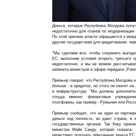
Деньги, которые Республика Молдова получ
недостаточно для планов по модернизации 
По этой причине власти обращаются к ме
другим государствам для кредитования, пер
"Мы сделаем все, чтобы сохранить выгодн
ЕС, выполним условия второго, третьего 
недостаточно, и мы не можем рассчитыват
кабинета министров в эфире передачи „Putere
Премьер говорит, что Республика Молдова н
больше - в кредитах, но этого не хватит н
в инфраструктуру: "Мы должны дополнител
откуда именно: финансовые учреждени
платформы, как пример - Румыния или Росс
Премьер сообщил, что ни один из партнер
деньги под личность, их дают стране, в 
государственных органов. Так Кику проко
министра Майи Санду, которая сказала, 
перестанет получать обещанные деньги ЕС 