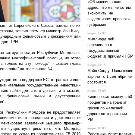
«Обвинение в наш
адрес, что мы не хотим
экономить, не
выдерживает проверки
цифрами»
ает от Европейского Союза, важны, но их
страны, заявил премьер-министр Ион Кику.
, 17:00
вчера
ждународным финансовым учреждениям или
Миллиард лей
едает IPN.
перечислен в
государственный
ое сотрудничество Республики Молдова с
бюджет из прибыли НБМ
транша макрофинансовой помощи, но этого
ь только на эту помощь", - сказал глава
, 13:18
вчера
a a patra” на телеканале N4.
Майя Санду: Повышение
зарплат с 1 сентября не
уждается в поддержке ЕС, в грантах и еще
состоится
а значительные государственные инвестиции
ьно найти для этого деньги, и я сказал,
, 13:04
вчера
я, финансовые рынки и двусторонние
Киев просит скидку в 50
ия".
процентов на транзит
грузов по железной
ов Республики Молдова не предоставляет
дороге на территории
зависимости от поведения и деятельности
РМ
мментировал заявления бывшего премьер-
, 10:00
что существует риск того, что Молдова
вчера
после ее ухода из правительства. "В 2019
Работники могут платить