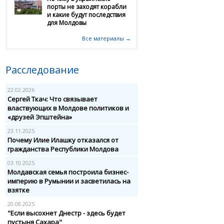
порты не заходят корабли
и какие будут последствия
для Молдовы
Все материалы →
Расследование
22.02.2026
Сергей Ткач: Что связывает
властвующих в Молдове политиков и
«друзей Эпштейна»
23.11.2025
Почему Илие Илашку отказался от
гражданства Республики Молдова
03.10.2025
Молдавская семья построила бизнес-
империю в Румынии и засветилась на
взятке
20.08.2025
"Если высохнет Днестр - здесь будет
пустыня Сахара"