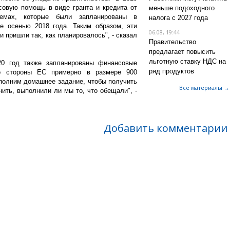
овую помощь в виде гранта и кредита от
меньше подоходного
емах, которые были запланированы в
налога с 2027 года
е осенью 2018 года. Таким образом, эти
06.08, 19:44
 пришли так, как планировалось", - сказал
Правительство
предлагает повысить
льготную ставку НДС на
20 год также запланированы финансовые
ряд продуктов
о стороны ЕС примерно в размере 900
полним домашнее задание, чтобы получить
Все материалы →
ить, выполнили ли мы то, что обещали", -
Добавить комментарии