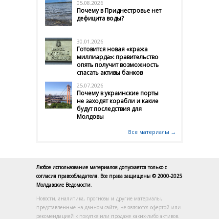
05.08.2026
Почему в Приднестровье нет
дефицита воды?
30.01.2026
Готовится новая «кража
миллиарда»: правительство
опять получит возможность
спасать активы банков
25.07.2026
Почему в украинские порты
не заходят корабли и какие
будут последствия для
Молдовы
Все материалы →
Любое использование материалов допускается только с
согласия правообладателя. Все права защищены © 2000-2025
Молдавские Ведомости.
Новости, аналитика, прогнозы и другие материалы,
представленные на данном сайте, не являются офертой или
рекомендацией к покупке или продаже каких-либо активов.