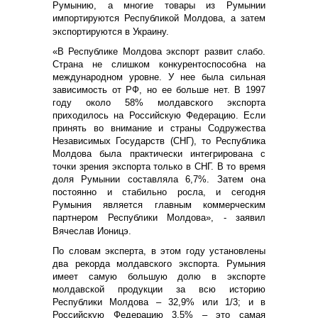
Румынию, а многие товары из Румынии
импортируются Республикой Молдова, а затем
экспортируются в Украину.
«В Республике Молдова экспорт развит слабо.
Страна не слишком конкурентоспособна на
международном уровне. У нее была сильная
зависимость от РФ, но ее больше нет. В 1997
году около 58% молдавского экспорта
приходилось на Российскую Федерацию. Если
принять во внимание и страны Содружества
Независимых Государств (СНГ), то Республика
Молдова была практически интегрирована с
точки зрения экспорта только в СНГ. В то время
доля Румынии составляла 6,7%. Затем она
постоянно и стабильно росла, и сегодня
Румыния является главным коммерческим
партнером Республики Молдова», - заявил
Вячеслав Ионицэ.
По словам эксперта, в этом году установлены
два рекорда молдавского экспорта. Румыния
имеет самую большую долю в экспорте
молдавской продукции за всю историю
Республики Молдова – 32,9% или 1/3; и в
Российскую Федерацию 3,5% – это самая