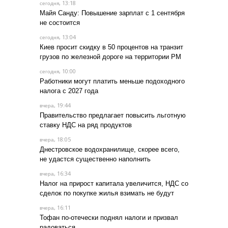
, 13:18
сегодня
Майя Санду: Повышение зарплат с 1 сентября
не состоится
, 13:04
сегодня
Киев просит скидку в 50 процентов на транзит
грузов по железной дороге на территории РМ
, 10:00
сегодня
Работники могут платить меньше подоходного
налога с 2027 года
, 19:44
вчера
Правительство предлагает повысить льготную
ставку НДС на ряд продуктов
, 18:05
вчера
Днестровское водохранилище, скорее всего,
не удастся существенно наполнить
, 16:34
вчера
Налог на прирост капитала увеличится, НДС со
сделок по покупке жилья взимать не будут
, 16:11
вчера
Тофан по-отечески поднял налоги и призвал
радоваться