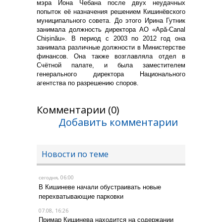
мэра Иона Чебана после двух неудачных
попыток её назначения решением Кишинёвского
муниципального совета. До этого Ирина Гутник
занимала должность директора АО «Apă-Canal
Chișinău». В период с 2003 по 2012 год она
занимала различные должности в Министерстве
финансов. Она также возглавляла отдел в
Счётной палате, и была заместителем
генерального директора Национального
агентства по разрешению споров.
Комментарии (0)
Добавить комментарии
Новости по теме
, 06:00
сегодня
В Кишиневе начали обустраивать новые
перехватывающие парковки
07.08, 16:26
Примар Кишинева находится на содержании