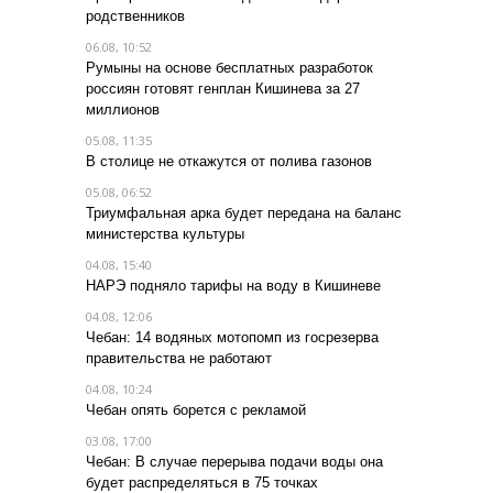
родственников
06.08, 10:52
Румыны на основе бесплатных разработок
россиян готовят генплан Кишинева за 27
миллионов
05.08, 11:35
В столице не откажутся от полива газонов
05.08, 06:52
Триумфальная арка будет передана на баланс
министерства культуры
04.08, 15:40
НАРЭ подняло тарифы на воду в Кишиневе
04.08, 12:06
Чебан: 14 водяных мотопомп из госрезерва
правительства не работают
04.08, 10:24
Чебан опять борется с рекламой
03.08, 17:00
Чебан: В случае перерыва подачи воды она
будет распределяться в 75 точках