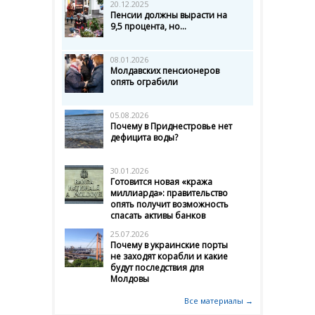
20.12.2025
Пенсии должны вырасти на
9,5 процента, но...
08.01.2026
Молдавских пенсионеров
опять ограбили
05.08.2026
Почему в Приднестровье нет
дефицита воды?
30.01.2026
Готовится новая «кража
миллиарда»: правительство
опять получит возможность
спасать активы банков
25.07.2026
Почему в украинские порты
не заходят корабли и какие
будут последствия для
Молдовы
Все материалы →