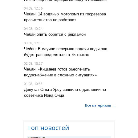
04.08, 12:06
Чебан: 14 водяных мотопомп из госрезерва
правительства не работают
04.08, 10:24
Чебан опять борется с рекламой
03.08, 17:00
Чебан: В случае перерыва подачи воды она
будет распределяться в 75 точках
02.08, 15:27
Чебан: «Кишинев готов обеспечить
водоснабжение в сложных ситуациях»
01.08, 10:38
Депутат Ольга Урсу заявила о давлении на
советника Иона Онца
Все материалы →
Топ новостей