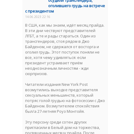
осудили трансгендера,
оголившего грудь на встрече
с президентом
14.06.2023 22:16
В США, как мы знаем, идёт месяц прайда.
В эти дни чествуют представителей
ЛГБТ, а те и рады стараться. Один из
трансгендеров, стоя рядом в Джо
Байденом, не сдержался от восторга и
оголил грудь. Этот поступок поняли не
все, хотя чему удивляться: если
президент устраивает приём
неоднозначным личностям - жди
сюрпризов.
Читатели издания New York Post
возмутились выходке представителя
сексуальных меньшинств, который
потряс голой грудью на фотосессии с Джо
Байденом. Возмутителем спокойствия
был/а 27-летняя Роуз Монтойя.
Эту персону среди сотен других
пригласили в Белый дом на торжества,
посвященных месяцу прайда. После