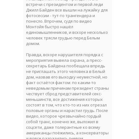
встречи с президентом и первой леди
Джилл Байден все вышли на лужайку для
фотосессии - тут-то трангендера и
понесло. Впрочем, судя по видео
Монтойя быстро нашёл
единомышленников, и вскоре несколько
человек трясли грудью перед Белым
домом.
Правда, вскоре нарушителя порядка с
мероприятия вывела охрана, а пресс-
секретарь Байдена пообещала впредь
не приглашать этого человека в Белый
дом, назвав его выходку неуместной, но
факт остаётся фактом: по каким-то
неведомым причинам президент страны
чествует сброд представителей секс-
меньшинств, все достижения которых
состоят в том, что кто-то из них отрезал
половые органы и нарастил грудь. После
видео, которое чрезвычайно гордый
собой транс, конечно же, выложил в
соцсети, даже толерантные ко всему
американцы поёжились, а консерваторы
и вовсе разразились гневом.