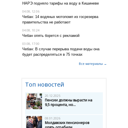
НАРЭ подняло тарифы на воду в Кишиневе
04.08, 12:06
Чебан: 14 водяных мотопомп из госрезерва
правительства не работают
04.08, 10:24
Чебан опять борется с рекламой
03.08, 17:00
Чебан: В случае перерыва подачи воды она
будет распределяться в 75 точках
Все материалы →
Топ новостей
20.12.2025
Пенсии должны вырасти на
9,5 процента, но...
08.01.2026
Молдавских пенсионеров
опять ограбили