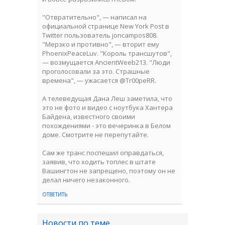
"Отвратительно", — написал на
официальной странице New York Post в
Twitter пользователь joncampos808.
"Мерзко и противно", — вторит ему
PhoenixPeaceLuv. "Король трансшутов",
— возмущается AncientWeeb213. "Люди
проголосовали за это. Страшные
времена", — ужасается @Tr00peRR.
А телеведущая Дана Леш заметила, что
это не фото и видео с ноутбука Хантера
Байдена, известного своими
похождениями - это вечеринка в Белом
доме. Смотрите не перепутайте.
Сам же транс поспешил оправдаться,
заявив, что ходить топлес в штате
Вашингтон не запрещено, поэтому он не
делал ничего незаконного.
ОТВЕТИТЬ
Новости по теме