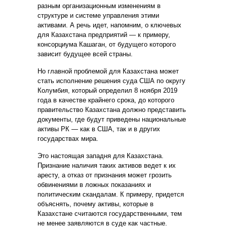
разным организационным изменениям в
структуре и системе управления этими
активами. А речь ид
ет, напомним, о ключевых
для Казахстана предприятий — к примеру,
консорциума Кашаган, от будущего которого
зависит будущее всей страны.
Но главной проблемой для Казахстана может
стать исполнение решения суда США по округу
Колумбия, который определил 8 ноября 2019
года в качестве крайнего срока, до которого
правительство Казахстана должно представить
документы, где будут приведены национальные
активы РК — как в США, так и в других
государствах мира.
Это настоящая западня для Казахстана.
Признание наличия таких активов ведет к их
аресту, а отказ от признания может грозить
обвинениями в ложных показаниях и
политическим ска
ндалам. К примеру, придется
объяснять, почему активы, которые в
Казахстане считаются государственными, тем
не менее заявляются в суде как частные.