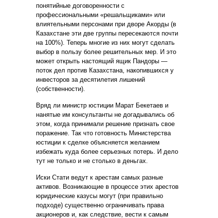
понятийные договоренности с
профессиональными «решальщиками» или
влиятельными персонами при дворе Акорды (в
Казахстане эти две группы пересекаются почти
на 100%). Теперь многие из них могут сделать
выбор в пользу более решительных мер. И это
может открыть настоящий ящик Пандоры —
поток дел против Казахстана, накопившихся у
инвесторов за десятилетия лишений
(собственности).
Вряд ли министр юстиции Марат Бекетаев и
нанятые им консультанты не догадывались об
этом, когда принимали решение признать свое
поражение. Так что готовность Министерства
юстиции к сделке объясняется желанием
избежать куда более серьезных потерь. И дело
тут не только и не столько в деньгах.
Иски Стати ведут к арестам самых разные
активов. Возникающие в процессе этих арестов
юридические казусы могут (при правильно
подходе) существенно ограничивать права
акционеров и, как следствие, вести к самым