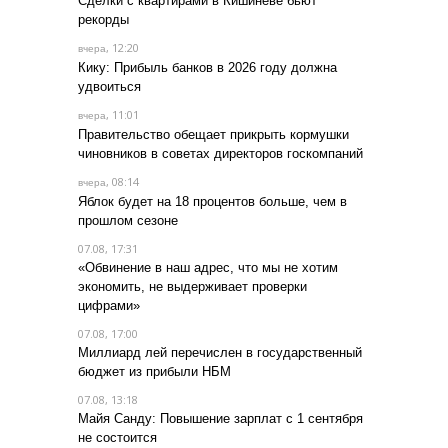
Сделки с квартирами в Кишиневе бьют
рекорды
, 12:20
вчера
Кику: Прибыль банков в 2026 году должна
удвоиться
, 11:01
вчера
Правительство обещает прикрыть кормушки
чиновников в советах директоров госкомпаний
, 08:14
вчера
Яблок будет на 18 процентов больше, чем в
прошлом сезоне
07.08, 17:31
«Обвинение в наш адрес, что мы не хотим
экономить, не выдерживает проверки
цифрами»
07.08, 17:00
Миллиард лей перечислен в государственный
бюджет из прибыли НБМ
07.08, 13:18
Майя Санду: Повышение зарплат с 1 сентября
не состоится