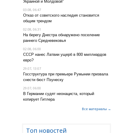
Украиной и Молдовой"
03.08, 06:47
Отказ от советского наследия становится
общим трендом
02.08, 06:31
На берегу Днестра обнаружено поселение
раннего Средневековья
02.08, 06:00
СССР нанес Латвии ущерб в 800 миллиардов
евро?
29.07, 13:07
Госструктура при премьере Румынии призвала
снести бюст Пэунеску
29.07, 06:00
В Германии судят неонациста, который
копирует Гитлера
Все материалы →
Топ новостей