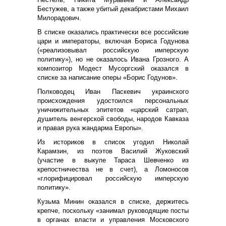
Бестужев, а также убитый декабристами Михаил
Милорадович.
В списке оказались практически все российские
цари и императоры, включая Бориса Годунова
(«реализовывал российскую имперскую
политику»), но не оказалось Ивана Грозного. А
композитор Модест Мусоргский оказался в
списке за написание оперы «Борис Годунов».
Полководец Иван Паскевич украинского
происхождения удостоился персональных
уничижительных эпитетов «царский сатрап,
душитель венгерской свободы, народов Кавказа
и правая рука жандарма Европы».
Из историков в список угодил Николай
Карамзин, из поэтов Василий Жуковский
(участие в выкупе Тараса Шевченко из
крепостничества не в счет), а Ломоносов
«глорифицировал российскую имперскую
политику».
Кузьма Минин оказался в списке, держитесь
крепче, поскольку «занимал руководящие посты
в органах власти и управления Московского