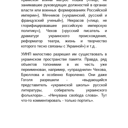
занимавшее руководящих должностей в органах
власти или военных формированиях Российской
империи»), Мечников («украинский, русский и
французский ученый»), Некрасов («лицо, не
глорифицировавшее российскую имперскую
политику»), Чехов («русский писатель и
драматург украинского происхождения,
реформатор театра, жизнь и творчество
которого тесно связаны с Украиной») и т.д..
УИНП милостиво разрешил им существовать в
украинском пространстве памяти. Правда, ряд
объектов топонимии в их честь уже
переименован, например, «упразднили» Чехова,
Брюллова и особенно Короленко. Они даже
Гоголя разрешили - «выдающийся
представитель «украинской школы» русской
литературы, собиратель украинского
фольклора»... «Нечувана свобода слова». Тут
что-то комментировать - только портить».