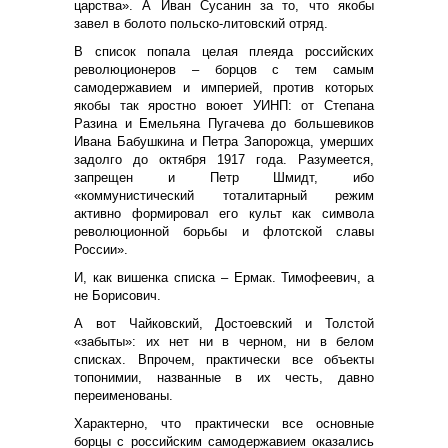
царства». А Иван Сусанин за то, что якобы
завел в болото польско-литовский отряд.
В список попала целая плеяда российских
революционеров – борцов с тем самым
самодержавием и империей, против которых
якобы так яростно воюет УИНП: от Степана
Разина и Емельяна Пугачева до большевиков
Ивана Бабушкина и Петра Запорожца, умерших
задолго до октября 1917 года. Разумеется,
запрещен и Петр Шмидт, ибо
«коммунистический тоталитарный режим
активно формировал его культ как символа
революционной борьбы и флотской славы
России».
И, как вишенка списка – Ермак. Тимофеевич, а
не Борисович.
А вот Чайковский, Достоевский и Толстой
«забыты»: их нет ни в черном, ни в белом
списках. Впрочем, практически все объекты
топонимии, названные в их честь, давно
переименованы.
Характерно, что практически все основные
борцы с российским самодержавием оказались