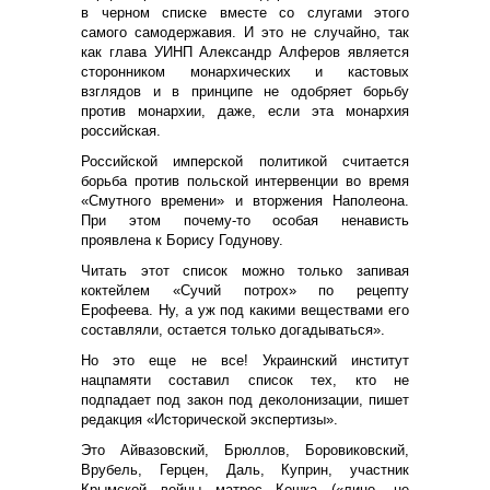
в черном списке вместе со слугами этого
самого самодержавия. И это не случайно, так
как глава УИНП Александр Алферов является
сторонником монархических и кастовых
взглядов и в принципе не одобряет борьбу
против монархии, даже, если эта монархия
российская.
Российской имперской политикой считается
борьба против польской интервенции во время
«Смутного времени» и вторжения Наполеона.
При этом почему-то особая ненависть
проявлена к Борису Годунову.
Читать этот список можно только запивая
коктейлем «Сучий потрох» по рецепту
Ерофеева. Ну, а уж под какими веществами его
составляли, остается только догадываться».
Но это еще не все! Украинский институт
нацпамяти составил список тех, кто не
подпадает под закон под деколонизации, пишет
редакция «Исторической экспертизы».
Это Айвазовский, Брюллов, Боровиковский,
Врубель, Герцен, Даль, Куприн, участник
Крымской войны матрос Кошка («лицо, не