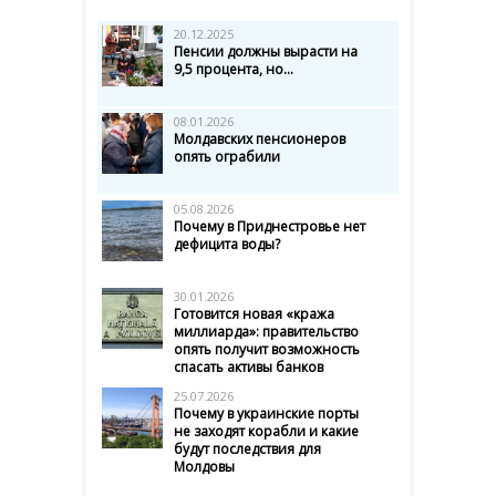
20.12.2025
Пенсии должны вырасти на
9,5 процента, но...
08.01.2026
Молдавских пенсионеров
опять ограбили
05.08.2026
Почему в Приднестровье нет
дефицита воды?
30.01.2026
Готовится новая «кража
миллиарда»: правительство
опять получит возможность
спасать активы банков
25.07.2026
Почему в украинские порты
не заходят корабли и какие
будут последствия для
Молдовы