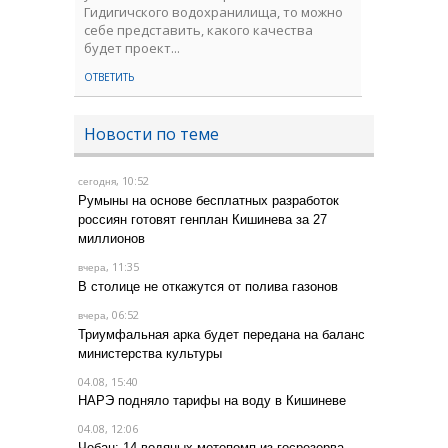
Гидигичского водохранилища, то можно
себе представить, какого качества
будет проект...
ОТВЕТИТЬ
Новости по теме
, 10:52
сегодня
Румыны на основе бесплатных разработок
россиян готовят генплан Кишинева за 27
миллионов
, 11:35
вчера
В столице не откажутся от полива газонов
, 06:52
вчера
Триумфальная арка будет передана на баланс
министерства культуры
04.08, 15:40
НАРЭ подняло тарифы на воду в Кишиневе
04.08, 12:06
Чебан: 14 водяных мотопомп из госрезерва