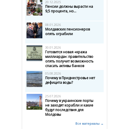
20.12.2025
Пенсии должны вырасти на
9,5 процента, но...
08.01.2026
Молдавских пенсионеров
опять ограбили
30.01.2026
Готовится новая «кража
миллиарда»: правительство
опять получит возможность
спасать активы банков
05.08.2026
Почему в Приднестровье нет
дефицита воды?
25.07.2026
Почему в украинские порты
не заходят корабли и какие
будут последствия для
Молдовы
Все материалы →