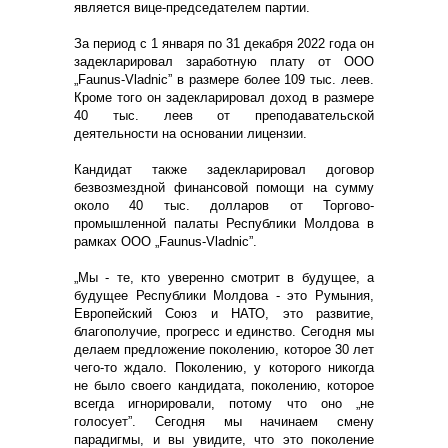
является вице-председателем партии.
За период с 1 января по 31 декабря 2022 года он
задекларировал заработную плату от ООО
„Faunus-Vladnic” в размере более 109 тыс. леев.
Кроме того он задекларировал доход в размере
40 тыс. леев от преподавательской
деятельности на основании лицензии.
Кандидат также задекларировал договор
безвозмездной финансовой помощи на сумму
около 40 тыс. долларов от Торгово-
промышленной палаты Республики Молдова в
рамках ООО „Faunus-Vladnic”.
„Мы - те, кто уверенно смотрит в будущее, а
будущее Республики Молдова - это Румыния,
Европейский Союз и НАТО, это развитие,
благополучие, прогресс и единство. Сегодня мы
делаем предложение поколению, которое 30 лет
чего-то ждало. Поколению, у которого никогда
не было своего кандидата, поколению, которое
всегда игнорировали, потому что оно „не
голосует”. Сегодня мы начинаем смену
парадигмы, и вы увидите, что это поколение