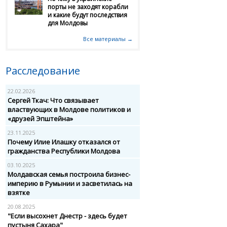
порты не заходят корабли
и какие будут последствия
для Молдовы
Все материалы →
Расследование
22.02.2026
Сергей Ткач: Что связывает
властвующих в Молдове политиков и
«друзей Эпштейна»
23.11.2025
Почему Илие Илашку отказался от
гражданства Республики Молдова
03.10.2025
Молдавская семья построила бизнес-
империю в Румынии и засветилась на
взятке
20.08.2025
"Если высохнет Днестр - здесь будет
пустыня Сахара"