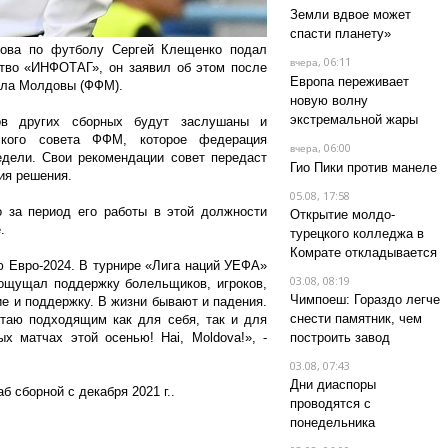
Земли вдвое может
спасти планету»
дова по футболу Сергей Клещенко подал
, 06:11
вчера
ство «ИНФОТАГ», он заявил об этом после
Европа переживает
ола Молдовы (ФФМ).
новую волну
экстремальной жары
ов других сборных будут заслушаны и
ского совета ФФМ, которое федерация
, 06:00
вчера
дели. Свои рекомендации совет передаст
Гио Пики против манеле
ия решения.
05.08, 17:58
 за период его работы в этой должности
Открытие молдо-
е.
турецкого колледжа в
Комрате откладывается
 Евро-2024. В турнире «Лига наций УЕФА»
03.08, 08:19
ощущал поддержку болельщиков, игроков,
Чимпоеш: Гораздо легче
е и поддержку. В жизни бывают и падения.
снести памятник, чем
таю подходящим как для себя, так и для
 матчах этой осенью! Hai, Moldova!», -
построить завод
03.08, 07:43
Дни диаспоры
 сборной с декабря 2021 г..
проводятся с
понедельника