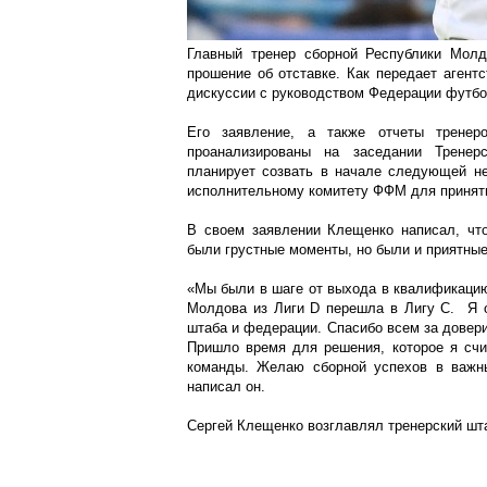
Главный тренер сборной Республики Мол
прошение об отставке. Как передает агент
дискуссии с руководством Федерации футб
Его заявление, а также отчеты тренер
проанализированы на заседании Тренер
планирует созвать в начале следующей не
исполнительному комитету ФФМ для принят
В своем заявлении Клещенко написал, что
были грустные моменты, но были и приятны
«Мы были в шаге от выхода в квалификацию
Молдова из Лиги D перешла в Лигу С. Я 
штаба и федерации. Спасибо всем за довери
Пришло время для решения, которое я счи
команды. Желаю сборной успехов в важных
написал он.
Сергей Клещенко возглавлял тренерский штаб