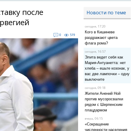
тавку после
Новости по теме
орвегией
, 17:20
сегодня
Кого в Кишиневе
0
519
раздражают цвета
флага рома?
, 16:57
сегодня
Элита ведет себя как
Мария-Антуанетта: нет
хлеба – ешьте козонак, у
вас две лампочки – одну
выключите
, 09:18
сегодня
Жители Анений Ной
против мусоросвалки
рядом с Шерпенским
плацдармом
, 06:15
вчера
«Сокращение
численности населения