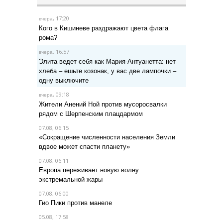
, 17:20
вчера
Кого в Кишиневе раздражают цвета флага
рома?
, 16:57
вчера
Элита ведет себя как Мария-Антуанетта: нет
хлеба – ешьте козонак, у вас две лампочки –
одну выключите
, 09:18
вчера
Жители Анений Ной против мусоросвалки
рядом с Шерпенским плацдармом
07.08, 06:15
«Сокращение численности населения Земли
вдвое может спасти планету»
07.08, 06:11
Европа переживает новую волну
экстремальной жары
07.08, 06:00
Гио Пики против манеле
05.08, 17:58