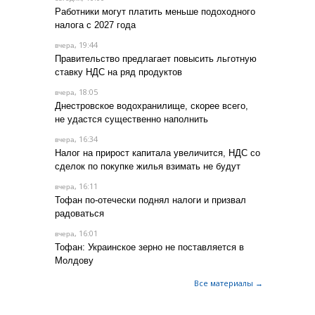
Работники могут платить меньше подоходного
налога с 2027 года
, 19:44
вчера
Правительство предлагает повысить льготную
ставку НДС на ряд продуктов
, 18:05
вчера
Днестровское водохранилище, скорее всего,
не удастся существенно наполнить
, 16:34
вчера
Налог на прирост капитала увеличится, НДС со
сделок по покупке жилья взимать не будут
, 16:11
вчера
Тофан по-отечески поднял налоги и призвал
радоваться
, 16:01
вчера
Тофан: Украинское зерно не поставляется в
Молдову
Все материалы →