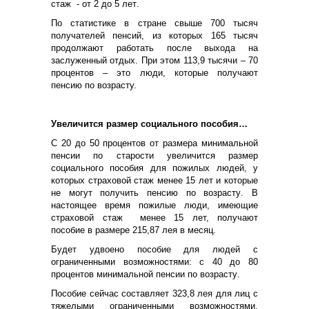
стаж -
от 2 до 5 лет
.
По статистике в стране свыше 700 тысяч
получателей пенсий, из которых 165 тысяч
продолжают работать после выхода на
заслуженный отдых. При этом 113,9 тысячи
–
70
процентов
– это люди, которые получают
пенсию по возрасту.
Увеличится р
азмер социального пособия
…
С 20 до 50 процентов от размера минимальной
пенсии по старости увеличится р
азмер
социального пособия для пожилых людей,
у
которы
х
страхово
й
стаж менее 15 лет и
которые
не могут получить пенсию по возрасту
.
В
настоящее время пожилые люди, имеющие
страхово
й
стаж менее 15 лет, получают
пособие в размере 215,87 лея в месяц.
Будет удвоено пособие для людей с
ограниченными возможностями: с 40 до 80
процентов минимальной пенсии по возрасту
.
Пособие
сейчас
составляет 323,8 лея для лиц с
тяжелыми ограниченными возможностями,