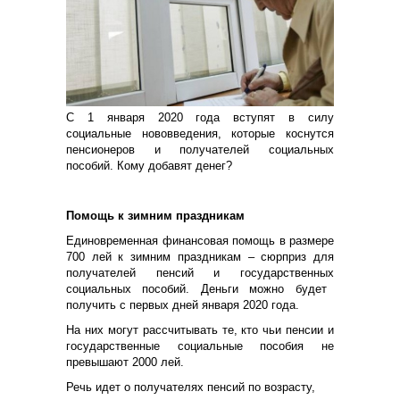
С
1 января 2020 года
вступят в силу
социальные нововведения, которые коснутся
пенсионеров и получателей социальных
пособий. Кому добавят денег?
П
омощь к зимним праздникам
Единовременная ф
инансов
ая
помощь в размере
700 ле
й
к зимним праздникам
– сюрприз для
получа
телей
пенси
й
и государственны
х
социальны
х
пособи
й.
Деньги можно
будет
получить с первых дней января 2020 года.
На
них
могут рассчитывать
те, кто чьи
пенси
и
и
государственны
е
социальны
е
пособи
я
не
превыша
ю
т 2000 ле
й
.
Речь идет о получателях
пенси
й
по возрасту,