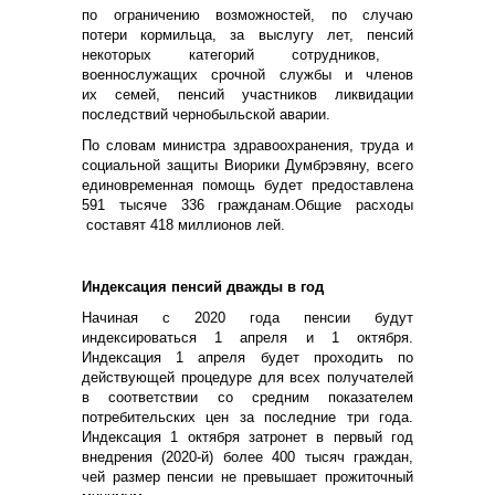
по ограничению возможностей,
по случаю
потери кормильца,
за выслугу лет,
пенси
й
некоторых категорий сотрудников,
военнослужащих срочной службы и членов
их семей,
пенси
й
участников ликвидации
последствий чернобыльской аварии.
По словам
министр
а
здравоохранения, труда и
социальной защиты Виорик
и
Думбрэвяну, всего
единовременная помощь будет предоставлена
591 тысяче 336 гражданам.
Общие р
асходы
составят 418 миллионов ле
й
.
Индексация п
енси
й
дважды в год
Н
ачиная с 2020
года
пенсии будут
индексироваться 1 апреля и 1 октября.
Индексация 1 апреля будет проходить по
действующей процедуре для всех получателей
в соответствии со
средн
им
показател
ем
потребительских цен за последние три года.
И
ндексация 1 октября затронет в первый год
внедрения (2020-й) более 400 тысяч граждан,
чей размер пенсии не превышает прожиточный