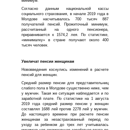
минимум.
Согласно данным
н
ациональной кассы
социального страхования, в начале 2019 года в
Молдове насчитывалось 700 тысяч 887
получателей пенсий.
П
рожиточный минимум,
рассчитанный на одного пенсионера,
приравнивается к 1574,2 лея. По статистике,
«
минималку
»
в стране получа
ют около
400
тысяч человек.
Увеличат п
енси
и
женщин
ам
Нововведения коснулись изменений в расчете
пенсий для женщин.
С
редний размер пенсии для представительниц
слабо
го
пол
а
в Молдове существенно ниже, чем
у мужчин.
Та
кая же ситуация наблюдается и по
заработной плате. По статистике на 1 августа
2019 года средний размер пенсии у женщин
составля
л
1688 ле
й против 2278 лей
у мужчин.
До
настояще
го
врем
ени при расчете пенсии
женщинам за
незастрахованный период по
уходу за ребенком до
трех
лет учитыва
лась
минимальная ежемесячная заработная плата по