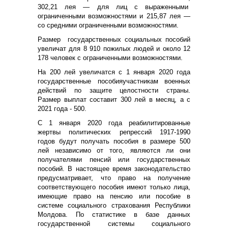
302,21 лея — для лиц с выраженными
ограниченными возможностями и 215,87 лея —
со средними ограниченными возможностями.
Р
азмер государственных социальных пособий
увеличат для 8 910 пожилых людей и около 12
178 человек с ограниченными возможностями.
На 200 лей у
велич
атся
с 1 января 2020 года
государственны
е
пособи
я
участникам военных
действий по защите целостности страны.
Размер выплат составит
300 ле
й
в месяц
, а
с
202
1
года
- 500.
С 1 января 2020 года реабилитированные
жертвы политических репрессий 1917-1990
годов будут получать пособия в размере 500
лей независимо от того, являются ли они
получателями пенсий или государственных
пособий. В настоящее время законодательство
предусматривает, что право на получение
соответствующего пособия имеют только лица,
имеющие право на пенсию или пособие в
системе социального страхования Республики
Молдова. По статистике в базе данных
государственной системы социального