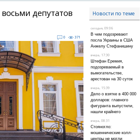
 восьми депутатов
Новости по теме
, 09:06
сегодня
В чем подозревают
0
371
посла Украины в США
Анжелу Стефанишину
, 17:30
вчера
Штефан Еремия,
подозреваемый в
вымогательстве,
арестован на 30 суток
, 15:39
вчера
Дело о взятке в 400 000
долларов: главного
фигуранта выпустили,
нашли крайнего
, 08:31
вчера
Стояногло:
мошеннические колл-
центры не могли