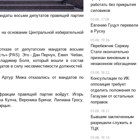
работать без прикрытия
силовиков
андаты восьми депутатов правящей партии
06.08, 17:08
Евгению Гуцул перевели
в Руску
 на основании Центральной избирательной
05.08, 19:36
Перебежчик Сержиу
тказе от депутатских мандатов восьми
Стати окончательно
сть» (PAS). Это - Дан Перчун, Емил Чебан,
признан виновным в
ладимир Боля, который вошли в состав
незаконном обогащении
датов в силу несовместимости должностей.
05.08, 18:22
и Артур Мижа отказались от мандатов по
Консультации по ИК:
оппозиция требует
отделить положения по
фракции правящей партии войдут: Игорь
Гагаузии от остальных
а Купча, Вероника Бричаг, Лилиана Гросу,
поправок
арцын.
05.08, 18:21
Бывшим заключенным
разрешили служить в
ТЦК
05.08, 18:14