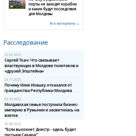
порты не заходят корабли
и какие будут последствия
для Молдовы
Все материалы →
Расследование
22.02.2026
Сергей Ткач: Что связывает
властвующих в Молдове политиков и
«друзей Эпштейна»
23.11.2025
Почему Илие Илашку отказался от
гражданства Республики Молдова
03.10.2025
Молдавская семья построила бизнес-
империю в Румынии и засветилась на
взятке
20.08.2025
"Если высохнет Днестр - здесь будет
пустыня Сахара"