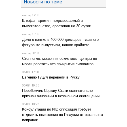
Новости по теме
, 17:30
вчера
Штефан Еремия, подозреваемый в
вымогательстве, арестован на 30 суток
, 15:39
вчера
Дело о взятке в 400 000 долларов: главного
фигуранта выпустили, нашли крайнего
, 08:31
вчера
Стояногло: мошеннические колл-центры не
могли работать без прикрытия силовиков
06.08, 17:08
Евгению Гуцул перевели в Руску
05.08, 19:36
Перебежчик Сержиу Стати окончательно
признан виновным в незаконном обогащении
05.08, 18:22
Консультации по ИК: оппозиция требует
отделить положения по Гагаузии от остальных
поправок