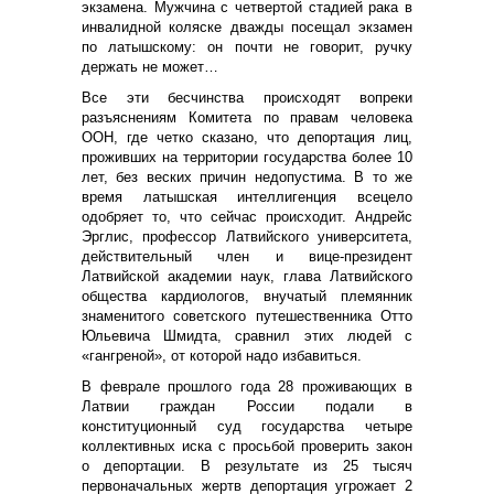
экзамена. Мужчина с четвертой стадией рака в
инвалидной коляске дважды посещал экзамен
по латышскому: он почти не говорит, ручку
держать не может…
Все эти бесчинства происходят вопреки
разъяснениям Комитета по правам человека
ООН, где четко сказано, что депортация лиц,
проживших на территории государства более 10
лет, без веских причин недопустима. В то же
время латышская интеллигенция всецело
одобряет то, что сейчас происходит. Андрейс
Эрглис, профессор Латвийского университета,
действительный член и вице-президент
Латвийской академии наук, глава Латвийского
общества кардиологов, внучатый племянник
знаменитого советского путешественника Отто
Юльевича Шмидта, сравнил этих людей с
«гангреной», от которой надо избавиться.
В феврале прошлого года 28 проживающих в
Латвии граждан России подали в
конституционный суд государства четыре
коллективных иска с просьбой проверить закон
о депортации. В результате из 25 тысяч
первоначальных жертв депортация угрожает 2