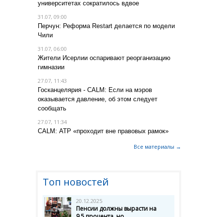
университетах сократилось вдвое
31.07, 09:00
Перчун: Реформа Restart делается по модели
Чили
31.07, 06:00
Жители Исерлии оспаривают реорганизацию
гимназии
27.07, 11:43
Госканцелярия - CALM: Если на мэров
оказывается давление, об этом следует
сообщать
27.07, 11:34
CALM: АТР «проходит вне правовых рамок»
Все материалы →
Топ новостей
20.12.2025
Пенсии должны вырасти на
9,5 процента, но...