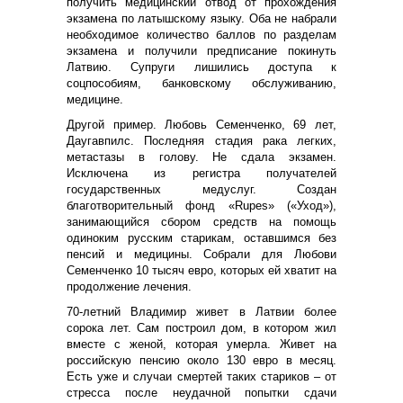
получить медицинский отвод от прохождения
экзамена по латышскому языку. Оба не набрали
необходимое количество баллов по разделам
экзамена и получили предписание покинуть
Латвию. Супруги лишились доступа к
соцпособиям, банковскому обслуживанию,
медицине.
Другой пример. Любовь Семенченко, 69 лет,
Даугавпилс. Последняя стадия рака легких,
метастазы в голову. Не сдала экзамен.
Исключена из регистра получателей
государственных медуслуг. Создан
благотворительный фонд «Rupes» («Уход»),
занимающийся сбором средств на помощь
одиноким русским старикам, оставшимся без
пенсий и медицины. Собрали для Любови
Семенченко 10 тысяч евро, которых ей хватит на
продолжение лечения.
70-летний Владимир живет в Латвии более
сорока лет. Сам построил дом, в котором жил
вместе с женой, которая умерла. Живет на
российскую пенсию около 130 евро в месяц.
Есть уже и случаи смертей таких стариков – от
стресса после неудачной попытки сдачи