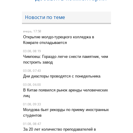
Новости по теме
, 17:58
вчера
Открытие молдо-турецкого колледжа в
Комрате откладывается
03.08, 08:19
Чимпоеш: Гораздо легче снести памятник, чем
построить завод
03.08, 07:43
Дни диаспоры проводятся с понедельника
03.08, 06:00
В Китае появился рынок аренды человеческих
лиц
01.08, 09:33
Молдова бьет рекорды по приему иностранных
студентов
01.08, 08:47
За 20 лет количество преподавателей в