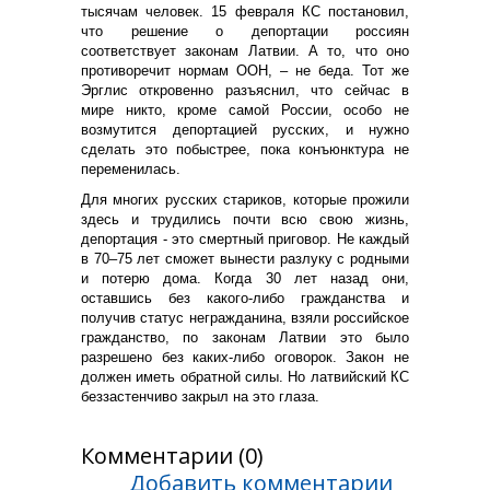
тысячам человек. 15 февраля КС постановил,
что решение о депортации россиян
соответствует законам Латвии. А то, что оно
противоречит нормам ООН, – не беда. Тот же
Эрглис откровенно разъяснил, что сейчас в
мире никто, кроме самой России, особо не
возмутится депортацией русских, и нужно
сделать это побыстрее, пока конъюнктура не
переменилась.
Для многих русских стариков, которые прожили
здесь и трудились почти всю свою жизнь,
депортация - это смертный приговор. Не каждый
в 70–75 лет сможет вынести разлуку с родными
и потерю дома. Когда 30 лет назад они,
оставшись без какого-либо гражданства и
получив статус негражданина, взяли российское
гражданство, по законам Латвии это было
разрешено без каких-либо оговорок. Закон не
должен иметь обратной силы. Но латвийский КС
беззастенчиво закрыл на это глаза.
Комментарии (0)
Добавить комментарии