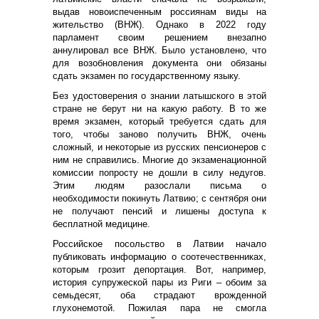
выдав новоиспеченным россиянам виды на
жительство (ВНЖ). Однако в 2022 году
парламент своим решением внезапно
аннулировал все ВНЖ. Было установлено, что
для возобновления документа они обязаны
сдать экзамен по государственному языку.
Без удостоверения о знании латышского в этой
стране не берут ни на какую работу. В то же
время экзамен, который требуется сдать для
того, чтобы заново получить ВНЖ, очень
сложный, и некоторые из русских пенсионеров с
ним не справились. Многие до экзаменационной
комиссии попросту не дошли в силу недугов.
Этим людям разослали письма о
необходимости покинуть Латвию; с сентября они
не получают пенсий и лишены доступа к
бесплатной медицине.
Российское посольство в Латвии начало
публиковать информацию о соотечественниках,
которым грозит депортация. Вот, например,
история супружеской пары из Риги – обоим за
семьдесят, оба страдают врожденной
глухонемотой. Пожилая пара не смогла