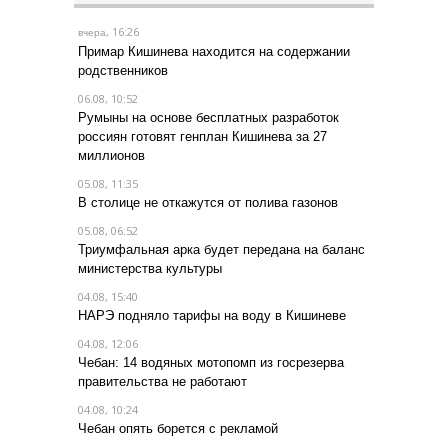
, 16:26
вчера
Примар Кишинева находится на содержании
родственников
06.08, 10:52
Румыны на основе бесплатных разработок
россиян готовят генплан Кишинева за 27
миллионов
05.08, 11:35
В столице не откажутся от полива газонов
05.08, 06:52
Триумфальная арка будет передана на баланс
министерства культуры
04.08, 15:40
НАРЭ подняло тарифы на воду в Кишиневе
04.08, 12:06
Чебан: 14 водяных мотопомп из госрезерва
правительства не работают
04.08, 10:24
Чебан опять борется с рекламой