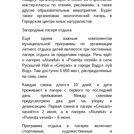
мастер-классы по чтению, рисованию, а также
другие образовательные мероприятия. Будет
также организован экологический лагерь в
Городском центре юных натуралистов.
Загородные лагеря отдыха
Ещё одним важным компонентом
муниципальной программы по организации
летнего отдыха детей являются три постоянных
лагеря отдыха за пределами города. Речь идёт
о лагерях «Alunelul» и «Poienița veselă» в селе
Русештий Ной и «Cireșarii» в городе Вадул луй
Водэ. Там доступно 6 650 мест, распределённых
на семь смен.
Каждая смена длится 10 дней, и дети
проживают в лагере с первого по последний
день пребывания. Между сменами
предусмотрено два дня на уборку и
дезинсекцию. Первая смена в лагере «Cireșarii»
начнётся 2 июня, а в лагерях «Alunelul» и
«Poienița veselă» – 6 июня.
Программа отдыха в лагерях включает
спортивные, художественные и