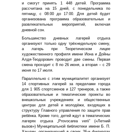
и смогут принять 1 448 детей. Программа
рассчитана на 15 дней, с понедельника по
пятницу, с 08:00 до 17:00. Для детей будет
организована программа образовательных и
развлекательных мероприятий, включая
дневной сон.
Большинство дневных лагерей отдыха
организуют только одну трёхнедельную смену,
а лагерь при Теоретическом лицее
художественного профиля имени Иона и Дойны
Алдя-Теодорович проводит две смены. Первая
смена проходит с 8 по 26 июня, а вторая – с 29
июня по 17 июля.
Параллельно с этим муниципалитет организует
14 спортивных лагерей за пределами города
для 1 905 спортсменов и 127 тренеров, а также
образовательные и тематические проекты во
внешкольных учреждениях и общественных
центрах для детей и молодёжи, входящих в
структуру Главного управления по защите прав
ребёнка. Кроме того, детей ждут в тематических
лагерях отдыха „Provocarea verii” («Летний
вызов») Муниципальной библиотеки имени Б. П.
Хашдеу, организующей в своих 26-и филиалах