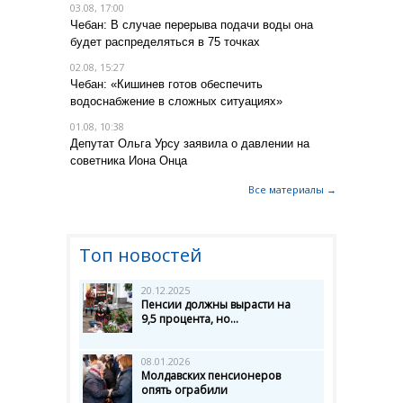
03.08, 17:00
Чебан: В случае перерыва подачи воды она
будет распределяться в 75 точках
02.08, 15:27
Чебан: «Кишинев готов обеспечить
водоснабжение в сложных ситуациях»
01.08, 10:38
Депутат Ольга Урсу заявила о давлении на
советника Иона Онца
Все материалы →
Топ новостей
20.12.2025
Пенсии должны вырасти на
9,5 процента, но...
08.01.2026
Молдавских пенсионеров
опять ограбили