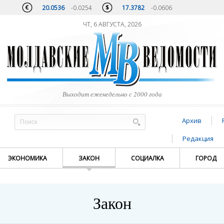
20.0536
-0.0254
17.3782
-0.0606
ЧТ, 6 АВГУСТА, 2026
Выходит еженедельно с 2000 года
Архив
Редакция
ЭКОНОМИКА
ЗАКОН
СОЦИАЛКА
ГОРОД
Закон