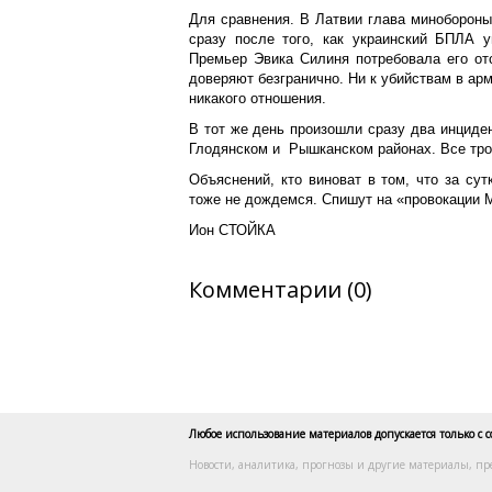
Для сравнения. В Латвии глава минобороны
сразу после того, как украинский БПЛА у
Премьер Эвика Силиня потребовала его отс
доверяют безгранично. Ни к убийствам в арм
никакого отношения.
В тот же день произошли сразу два инциде
Глодянском и Рышканском районах. Все тро
Объяснений, кто виноват в том, что за су
тоже не дождемся. Спишут на «провокации 
Ион СТОЙКА
Комментарии (0)
Любое использование материалов допускается только с 
Новости, аналитика, прогнозы и другие материалы, пр