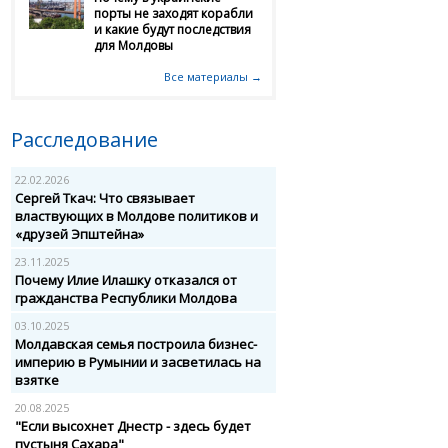
порты не заходят корабли
и какие будут последствия
для Молдовы
Все материалы →
Расследование
22.02.2026
Сергей Ткач: Что связывает
властвующих в Молдове политиков и
«друзей Эпштейна»
23.11.2025
Почему Илие Илашку отказался от
гражданства Республики Молдова
03.10.2025
Молдавская семья построила бизнес-
империю в Румынии и засветилась на
взятке
20.08.2025
"Если высохнет Днестр - здесь будет
пустыня Сахара"