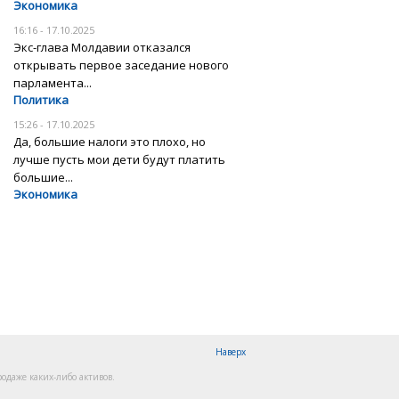
Экономика
16:16 - 17.10.2025
Экс-глава Молдавии отказался
открывать первое заседание нового
парламента...
Политика
15:26 - 17.10.2025
Да, большие налоги это плохо, но
лучше пусть мои дети будут платить
большие...
Экономика
Наверх
одаже каких-либо активов.