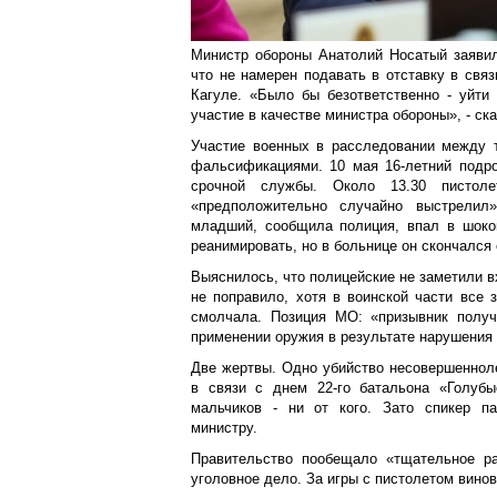
Министр обороны Анатолий Носатый заявил
что не намерен подавать в отставку в связ
Кагуле. «Было бы безответственно - уйти
участие в качестве министра обороны», - ск
Участие военных в расследовании между 
фальсификациями. 10 мая 16-летний подро
срочной службы. Около 13.30 пистолет
«предположительно случайно выстрелил»
младший, сообщила полиция, впал в шоков
реанимировать, но в больнице он скончался
Выяснилось, что полицейские не заметили в
не поправило, хотя в воинской части все 
смолчала. Позиция МО: «призывник получ
применении оружия в результате нарушения
Две жертвы. Одно убийство несовершенноле
в связи с днем 22-го батальона «Голубы
мальчиков - ни от кого. Зато спикер п
министру.
Правительство пообещало «тщательное ра
уголовное дело. За игры с пистолетом вино