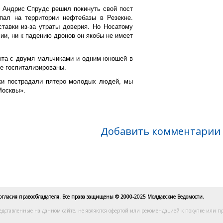
 Андрис Спрудс решил покинуть свой пост
пал на территории нефтебазы в Резекне.
тавки из-за утраты доверия. Но Носатому
ии, ни к падению дронов он якобы не имеет
нта с двумя мальчиками и одним юношей в
е госпитализированы.
тки пострадали пятеро молодых людей, мы
Москвы».
Добавить комментарии
согласия правообладателя. Все права защищены © 2000-2025 Молдавские Ведомости.
едставленные на данном сайте, не являются офертой или рекомендацией к покупке или пр