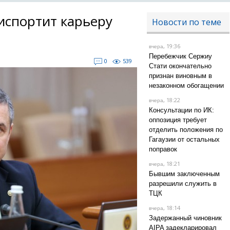
испортит карьеру
Новости по теме
, 19:36
вчера
Перебежчик Сержиу
0
539
Стати окончательно
признан виновным в
незаконном обогащении
, 18:22
вчера
Консультации по ИК:
оппозиция требует
отделить положения по
Гагаузии от остальных
поправок
, 18:21
вчера
Бывшим заключенным
разрешили служить в
ТЦК
, 18:14
вчера
Задержанный чиновник
AIPA задекларировал