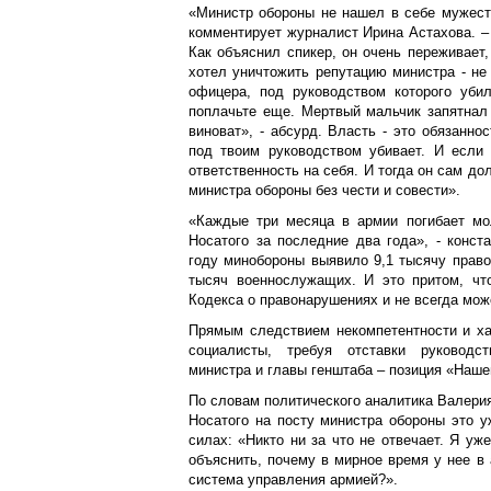
«Министр обороны не нашел в себе мужеств
комментирует журналист Ирина Астахова. – 
Как объяснил спикер, он очень переживает,
хотел уничтожить репутацию министра - не
офицера, под руководством которого убил
поплачьте еще. Мертвый мальчик запятнал 
виноват», - абсурд. Власть - это обязанно
под твоим руководством убивает. И если 
ответственность на себя. И тогда он сам до
министра обороны без чести и совести».
«Каждые три месяца в армии погибает мол
Носатого за последние два года», - конст
году минобороны выявило 9,1 тысячу прав
тысяч военнослужащих. И это притом, чт
Кодекса о правонарушениях и не всегда мож
Прямым следствием некомпетентности и ха
социалисты, требуя отставки руководс
министра и главы генштаба – позиция «Наше
По словам политического аналитика Валери
Носатого на посту министра обороны это 
силах: «Никто ни за что не отвечает. Я у
объяснить, почему в мирное время у нее в 
система управления армией?».