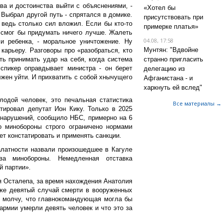
а и достоинства выйти с объяснениями, -
«Хотел бы
Выбрал другой путь - спрятался в домике.
присутствовать при
 ведь столько сил вложил. Если бы кто-то
примерке платья»
 смог бы придумать ничего лучше. Жалеть
04.08, 17:58
и ребенка, - моральное уничтожение. Ну
Мунтян: "Вдвойне
карьеру. Разговоры про «разобраться, кто
сть принимать удар на себя, когда система
странно пригласить
спикер оправдывает министра - он берет
делегацию из
лжен уйти. И прихватить с собой хнычущего
Афганистана - и
харкнуть ей вслед"
одой человек, это печальная статистика
Все материалы →
атировал депутат Ион Кику. Только в 2025
онарушений, сообщило НБС, примерно на 6
о минобороны строго ограничено нормами
ет констатировать и применять санкции.
латности назвали произошедшее в Кагуле
тва минобороны. Немедленная отставка
й партии».
я Осталепа, за время нахождения Анатолия
уже девятый случай смерти в вооруженных
же молчу, что главнокомандующая могла бы
армии умерли девять человек и что это за