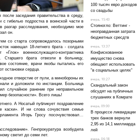
100 тысяч евро доходов
со свадьбы
 после заседания правительства в среду,
, 15:43
вчера
и с гибелью подростка в воинской части в
Стояногло: Веттинг -
 в разгар расследования, необходимо мое
неоправданная затрата
азал он.
бюджетных сресдтв
тем со старта сопровождалось позорными
, 13:37
сток навещал 18-летнего брата - солдата
вчера
 «Глок» военнослужащего-контрактника
Конфискованное
. Старшего брата отвезли в больницу,
имущество снова
ое состояние, врачи якобы пытались его
обещают использовать
 от остановки сердца.
"в социальных целях"
ходное отверстие от пули, а минобороны их
, 10:27
вчера
знали и доложили по инстанции. Больница
Скандальный закон
ил случайное ранение при неправильном
обсудят на публичных
 мер безопасности». Всего лишь!
слушаниях в Комрате
тнего. А Носатый публикует поздравление
, 09:00
вчера
е каски». И ни слова сочувствия семье
В процессе ликвидации
арламента Игорь Гросу посочувствовал…
трех банков вернули
2,95 из 14,1 миллиарда
сследование». Генпрокуратура возбудила
лей
вному светит до семи лет.
, 06:18
вчера