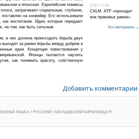
риканская и японская. Европейские комиксы
27.07, 11:34
голосе, затрагивают социальные, глубокие,
CALM: АТР «проходит
 поставлен на конвейер. Его использовали
вне правовых рамок»
, как воспитание. Идеи, которые передают
, на том, как быть сильным.
Все материалы →
и, в них должна происходить борьба двух
ы выходят за рамки борьбы между добром и
онные идеи. Концепция повествования у
мериканской. Японцы пытаются научить
угом, как понимать красоту, собственную
Добавить комментарии
ЕННЫХ ЯЗЫКА = РУССКИЙ = МОЛДАВСКИЙ КИРИЛЛИЦА !!!