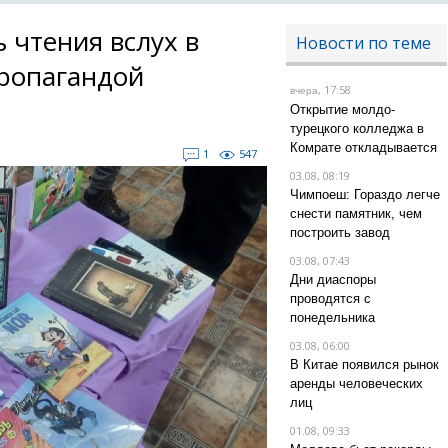
чтения вслух в
Новости по теме
пропагандой
, 17:58
вчера
Открытие молдо-
турецкого колледжа в
Комрате откладывается
1
547
03.08, 08:19
Чимпоеш: Гораздо легче
снести памятник, чем
построить завод
03.08, 07:43
Дни диаспоры
проводятся с
понедельника
03.08, 06:00
В Китае появился рынок
аренды человеческих
лиц
01.08, 09:33