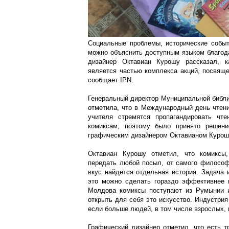
Социальные проблемы, исторические событ
можно объяснить доступным языком благод
дизайнер Октавиан Курошу рассказал, к
является частью комплекса акций, посвящ
сообщает IPN.
Генеральный директор Муниципальной библи
отметила, что в Международный день чтени
учителя стремятся пропагандировать чте
комиксам, поэтому было принято решени
графическим дизайнером Октавианом Курош
Октавиан Курошу отметил, что комиксы,
передать любой посыл, от самого философ
вкус найдется отдельная история. Задача 
это можно сделать гораздо эффективнее в
Молдова комиксы поступают из Румынии и
открыть для себя это искусство. Индустрия
если больше людей, в том числе взрослых, н
Графический дизайнер отметил, что есть т