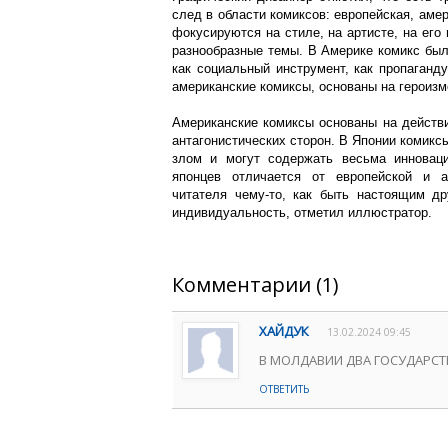
след в области комиксов: европейская, аме
фокусируются на стиле, на артисте, на его 
разнообразные темы. В Америке комикс был
как социальный инструмент, как пропаганду
американские комиксы, основаны на героизме
Американские комиксы основаны на действи
антагонистических сторон. В Японии комикс
злом и могут содержать весьма инноваци
японцев отличается от европейской и а
читателя чему-то, как быть настоящим др
индивидуальность, отметил иллюстратор.
Комментарии (1)
ХАЙДУК
13.02.2024 09:45
В МОЛДАВИИ ДВА ГОСУДАРСТВ
ОТВЕТИТЬ