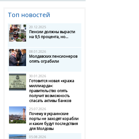
Топ новостей
20.12.2025
Пенсии должны вырасти
на 9,5 процента, но...
08.01.2026
Молдавских пенсионеров
опять ограбили
30.01.2026
Готовится новая «кража
миллиарда»:
правительство опять
получит возможность
спасать активы банков
25.07.2026
Почему в украинские
порты не заходят корабли
и какие будут последствия
для Молдовы
05.08.2026