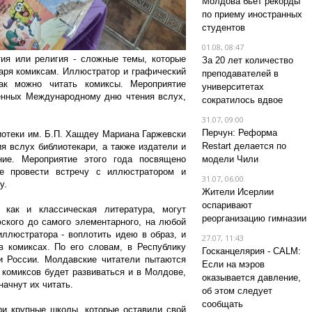
Молдова бьет рекорды
по приему иностранных
студентов
01.08, 08:47
ия или религия - сложные темы, которые
За 20 лет количество
аря комиксам. Иллюстратор и графический
преподавателей в
ак можно читать комиксы. Мероприятие
университетах
енных Международному дню чтения вслух,
сократилось вдвое
31.07, 09:00
Перчун: Реформа
отеки им. Б.П. Хашдеу Мариана Гаржевски
Restart делается по
я вслух библиотекари, а также издатели и
ние. Мероприятие этого года посвящено
модели Чили
е провести встречу с иллюстратором и
31.07, 06:00
у.
Жители Исерлии
оспаривают
 как и классическая литература, могут
реорганизацию гимназии
ского до самого элементарного, на любой
иллюстратора - воплотить идею в образ, и
27.07, 11:43
 комиксах. По его словам, в Республику
Госканцелярия - CALM:
 России. Молдавские читатели пытаются
Если на мэров
 комиксов будет развиваться и в Молдове,
оказывается давление,
ачнут их читать.
об этом следует
сообщать
ри крупные школы, которые оставили свой