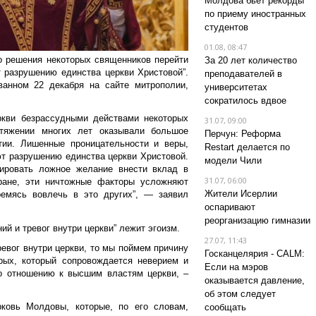
Молдова бьет рекорды
по приему иностранных
студентов
01.08, 08:47
 решения некоторых священников перейти
За 20 лет количество
 разрушению единства церкви Христовой”.
преподавателей в
ванном 22 декабря на сайте митрополии,
университетах
сократилось вдвое
ркви безрассудными действами некоторых
31.07, 09:00
тяжении многих лет оказывали большое
Перчун: Реформа
тии. Лишенные проницательности и веры,
Restart делается по
т разрушению единства церкви Христовой.
модели Чили
дировать ложное желание внести вклад в
31.07, 06:00
ране, эти ничтожные факторы усложняют
Жители Исерлии
ремясь вовлечь в это других”, — заявил
оспаривают
реорганизацию гимназии
ий и тревог внутри церкви” лежит эгоизм.
27.07, 11:43
ревог внутри церкви, то мы поймем причину
Госканцелярия - CALM:
рых, который сопровождается неверием и
Если на мэров
о отношению к высшим властям церкви, –
оказывается давление,
об этом следует
ковь Молдовы, которые, по его словам,
сообщать