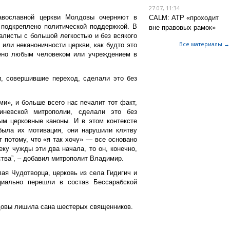
27.07, 11:34
вославной церкви Молдовы очерняют в
CALM: АТР «проходит
 подкреплено политической поддержкой. В
вне правовых рамок»
алисты с большой легкостью и без всякого
Все материалы →
или неканоничности церкви, как будто это
ено любым человеком или учреждением в
, совершившие переход, сделали это без
и», и больше всего нас печалит тот факт,
иневской митрополии, сделали это без
ым церковные каноны. И в этом контексте
была их мотивация, они нарушили клятву
 потому, что «я так хочу» — все основано
ку чужды эти два начала, то он, конечно,
тва”, – добавил митрополит Владимир.
ая Чудотворца, церковь из села Гидигич и
иально перешли в состав Бессарабской
довы лишила сана шестерых священников.