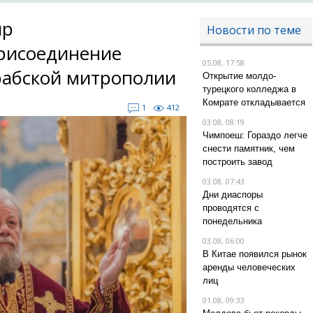
ир
Новости по теме
рисоединение
05.08, 17:58
рабской митрополии
Открытие молдо-
турецкого колледжа в
Комрате откладывается
1
412
03.08, 08:19
Чимпоеш: Гораздо легче
снести памятник, чем
построить завод
03.08, 07:43
Дни диаспоры
проводятся с
понедельника
03.08, 06:00
В Китае появился рынок
аренды человеческих
лиц
01.08, 09:33