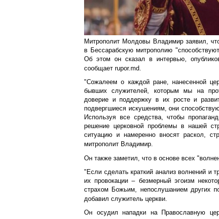
Митрополит Молдовы Владимир заявил, что
в Бессарабскую митрополию "способствуют
Об этом он сказал в интервью, опублико
сообщает rupor.md.
"Сожалеем о каждой ране, нанесенной це
бывших служителей, которым мы на про
доверие и поддержку в их росте и разви
подвергшиеся искушениям, они способствую
Используя все средства, чтобы пропаган
решение церковной проблемы в нашей ст
ситуацию и намеренно вносят раскол, ст
митрополит Владимир.
Он также заметил, что в основе всех "волнен
"Если сделать краткий анализ волнений и т
их провокации – безмерный эгоизм некото
страхом Божьим, непослушанием других п
добавил служитель церкви.
Он осудил нападки на Православную цер