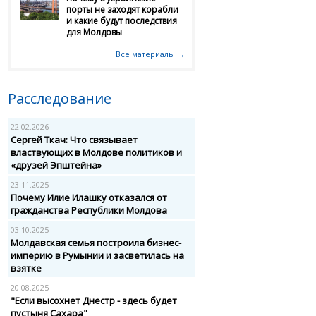
порты не заходят корабли
и какие будут последствия
для Молдовы
Все материалы →
Расследование
22.02.2026
Сергей Ткач: Что связывает
властвующих в Молдове политиков и
«друзей Эпштейна»
23.11.2025
Почему Илие Илашку отказался от
гражданства Республики Молдова
03.10.2025
Молдавская семья построила бизнес-
империю в Румынии и засветилась на
взятке
20.08.2025
"Если высохнет Днестр - здесь будет
пустыня Сахара"