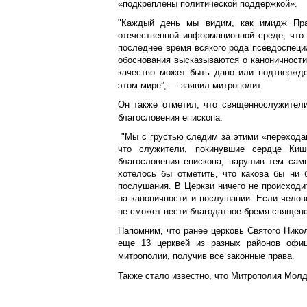
«подкреплены политической поддержкой».
"Каждый день мы видим, как имидж Пра
отечественной информационной среде, что
последнее время всякого рода псевдоспеци
обоснования высказываются о каноничности 
качество может быть дано или подтвержд
этом мире”, — заявил митрополит.
Он также отметил, что священнослужители
благословения епископа.
"Мы с грустью следим за этими «переходам
что служители, покинувшие сердце Киш
благословения епископа, нарушив тем сам
хотелось бы отметить, что какова бы ни 
послушания. В Церкви ничего не происходит
на каноничности и послушании. Если челове
не сможет нести благодатное бремя священс
Напомним, что ранее церковь Святого Никол
еще 13 церквей из разных районов офиц
митрополии, получив все законные права.
Также стало известно, что Митрополия Мол