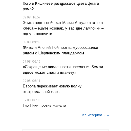
Кого в Кишиневе раздражают цвета флага
рома?
08.08, 16:57
Элита ведет себя как Мария-Антуанетта: нет
хлеба – ешьте козонак, у вас две лампочки –
одну выключите
08.08, 09:18
Жители Анений Ной против мусоросвалки
рядом с Шерпенским плацдармом
07.08, 06:15
«Сокращение численности населения Земли
вдвое может спасти планету»
07.08, 06:11
Европа переживает новую волну
экстремальной жары
07.08, 06:00
Гио Пики против манеле
Все материалы →