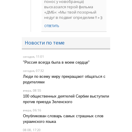
понос у новобранца)
высказался герой фильма
«ДМБ»: «Мы твой позорный
недуг в подвиг определим !! » ))
ОТВЕТИТЬ
Новости по теме
, 11:01
сегодня
"Россия всегда была в моем сердце"
, 07:32
сегодня
Люди по всему миру прекращают общаться с
родителями
, 08:55
вчера
100 общественных деятелей Сербии выступили
против приезда Зеленского
, 06:16
вчера
Опубликован словарь самых страшных слов
украинского языка
08.08, 17:20