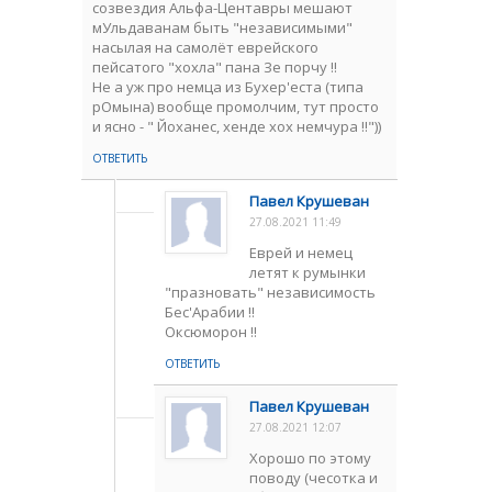
созвездия Альфа-Центавры мешают
мУльдаванам быть "независимыми"
насылая на самолёт еврейского
пейсатого "хохла" пана Зе порчу !!
Не а уж про немца из Бухер'еста (типа
рОмына) вообще промолчим, тут просто
и ясно - " Йоханес, хенде хох немчура !!"))
ОТВЕТИТЬ
Павел Крушеван
27.08.2021 11:49
Еврей и немец
летят к румынки
"празновать" независимость
Бес'Арабии !!
Оксюморон !!
ОТВЕТИТЬ
Павел Крушеван
27.08.2021 12:07
Хорошо по этому
поводу (чесотка и