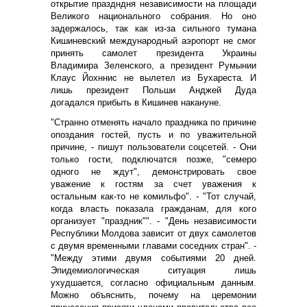
открытие праздндня независимости на площади
Великого национального собрания. Но оно
задержалось, так как из-за сильного тумана
Кишиневский международный аэропорт не смог
принять самолет президента Украины
Владимира Зеленского, а президент Румынии
Клаус Йохннис не вылетел из Бухареста. И
лишь
президент Польши Анджей Дуда
догадался прибыть в Кишинев накануне.
"Странно отменять начало праздника по причине
опоздания гостей, пусть и по уважительной
причине, - пишут пользователи соцсетей. - Они
только гости, подключатся позже, "семеро
одного не ждут", демонстрировать свое
уважение к гостям за счет уважения к
остальным как-то не комильфо". -
"Тот случай,
когда власть показала гражданам, для кого
организует "праздник"". - "День независимости
Республики Молдова зависит от двух самолетов
с двумя временными главами соседних стран". -
"Между этими двумя событиями 20 дней.
Эпидемиологическая ситуация лишь
ухудшается, согласно официальным данным.
Можно объяснить, почему на церемонии