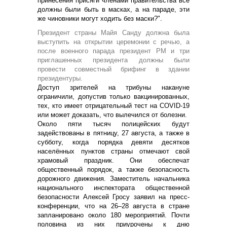
принесения присяги членами правительства все
должны были быть в масках, а на параде, эти
же чиновники могут ходить без маски?".
Президент страны Майя Санду должна была
выступить на открытии церемонии с речью, а
после военного парада президент РМ и три
приглашенных президента должны были
провести совместный брифинг в здании
президентуры.
Доступ зрителей на трибуны накануне
ограничили, допустив только вакцинированных,
тех, кто имеет отрицательный тест на COVID-19
или может доказать, что вылечился от болезни.
Около пяти тысяч полицейских будут
задействованы в пятницу, 27 августа, а также в
субботу, когда порядка девяти десятков
населённых пунктов страны отмечают свой
храмовый праздник. Они обеспечат
общественный порядок, а также безопасность
дорожного движения. Заместитель начальника
национального инспектората общественной
безопасности Алексей Гросу заявил на пресс-
конференции, что на 26–28 августа в стране
запланировано около 180 мероприятий. Почти
половина из них приурочены к дню