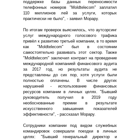
поддержке базы данных переносимости
телефонных номеров "Moldtelecom" заплатил
110 миллионов лей за услуги, которых
практически не было", - заявил Морару.
П
о итогам проверок выяснилось, что аутсорсинг
услуг международного голосового трафика
привёл к развитию третьей компании, в то время
как "Moldtelecom" был в состоянии
самостоятельно развивать этот сектор. Также
"
Moldtelecom" заключил контракт на проведение
международной компанией финансового аудита
за 2017 год, но результаты аудита не
представлены до сих пор, хотя услуги были
полностью оплачены.
В числе других
нарушений - использование финансовых
ресурсов компании в личных целях. "Бывший
руководитель получил в 2019 году
необоснованные премии в результате
искусственного завышения показателей
эффективности", - рассказал Морару.
Сотрудники компании под видом служебных
командировок совершали поездки в личных
целях: "Бывший генеральный директор и