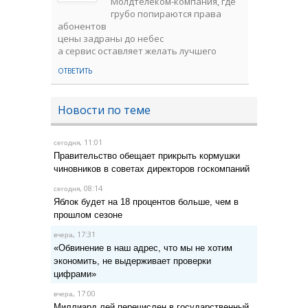
Молдтелеком-компания, где
грубо попираются права
абонентов
цены задраны до небес
а сервис оставляет желать лучшего
ОТВЕТИТЬ
Новости по теме
, 11:01
сегодня
Правительство обещает прикрыть кормушки
чиновников в советах директоров госкомпаний
, 08:14
сегодня
Яблок будет на 18 процентов больше, чем в
прошлом сезоне
, 17:31
вчера
«Обвинение в наш адрес, что мы не хотим
экономить, не выдерживает проверки
цифрами»
, 17:00
вчера
Миллиард лей перечислен в государственный