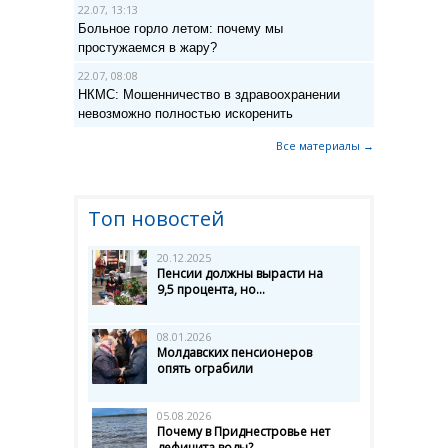
22.07, 13:13
Больное горло летом: почему мы
простужаемся в жару?
22.07, 08:08
НКМС: Мошенничество в здравоохранении
невозможно полностью искоренить
Все материалы →
Топ новостей
20.12.2025
Пенсии должны вырасти на
9,5 процента, но...
08.01.2026
Молдавских пенсионеров
опять ограбили
05.08.2026
Почему в Приднестровье нет
дефицита воды?