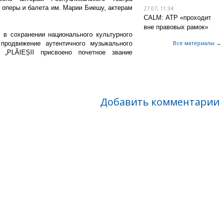
а оперы и балета им. Марии Биешу, актерам
27.07, 11:34
CALM: АТР «проходит
вне правовых рамок»
 в сохранении национального культурного
Все материалы →
продвижение аутентичного музыкального
„PLĂIEȘII присвоено почетное звание
Добавить комментарии