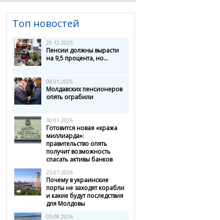
Топ новостей
20.12.2025
Пенсии должны вырасти
на 9,5 процента, но...
08.01.2026
Молдавских пенсионеров
опять ограбили
30.01.2026
Готовится новая «кража
миллиарда»:
правительство опять
получит возможность
спасать активы банков
25.07.2026
Почему в украинские
порты не заходят корабли
и какие будут последствия
для Молдовы
05.08.2026