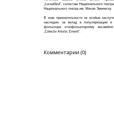
„Luceafărulˮ, солистам Национального театр
Национального театра им. Михая Эминеску.
В знак признательности за особые заслуги
наследия, за вклад в популяризацию и 
фольклора этнофольклорному ансамблю 
„Colectiv Artistic Emerit”.
Комментарии (0)