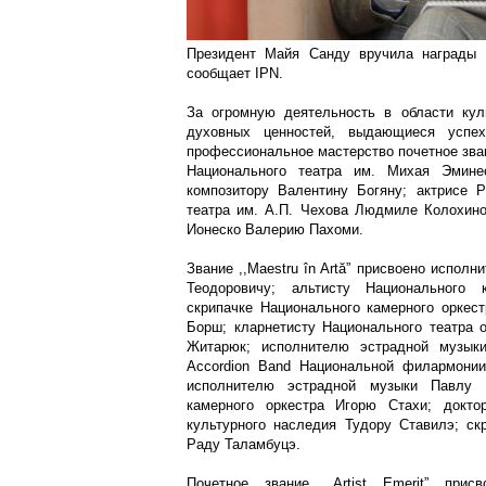
Президент Майя Санду вручила награды 
сообщает IPN.
За огромную деятельность в области кул
духовных ценностей, выдающиеся успех
профессиональное мастерство почетное звание
Национального театра им. Михая Эмине
композитору Валентину Богяну; актрисе Р
театра им. А.П. Чехова Людмиле Колохино
Ионеско Валерию Пахоми.
Звание ,,Maestru în Artă” присвоено испол
Теодоровичу; альтисту Национального 
скрипачке Национального камерного оркес
Борш; кларнетисту Национального театра
Житарюк; исполнителю эстрадной музыки
Accordion Band Национальной филармонии
исполнителю эстрадной музыки Павлу П
камерного оркестра Игорю Стахи; доктор
культурного наследия Тудору Ставилэ; ск
Раду Таламбуцэ.
Почетное звание ,,Artist Emerit” прис