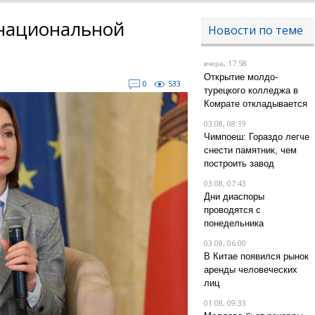
 национальной
Новости по теме
, 17:58
вчера
Открытие молдо-
0
533
турецкого колледжа в
Комрате откладывается
03.08, 08:19
Чимпоеш: Гораздо легче
снести памятник, чем
построить завод
03.08, 07:43
Дни диаспоры
проводятся с
понедельника
03.08, 06:00
В Китае появился рынок
аренды человеческих
лиц
01.08, 09:33