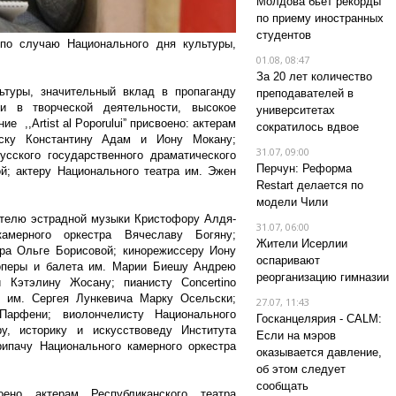
Молдова бьет рекорды
по приему иностранных
студентов
по случаю Национального дня культуры,
01.08, 08:47
За 20 лет количество
ьтуры, значительный вклад в пропаганду
преподавателей в
и в творческой деятельности, высокое
университетах
 ,,Artist al Poporuluiˮ присвоено: актерам
сократилось вдвое
ску Константину Адам и Иону Мокану;
31.07, 09:00
усского государственного драматического
Перчун: Реформа
й; актеру Национального театра им. Эжен
Restart делается по
модели Чили
нителю эстрадной музыки Кристофору Алдя-
31.07, 06:00
камерного оркестра Вячеславу Богяну;
Жители Исерлии
тра Ольге Борисовой; кинорежиссеру Иону
оспаривают
 оперы и балета им. Марии Биешу Андрею
реорганизацию гимназии
 Кэтэлину Жосану; пианисту Concertino
 им. Сергея Лункевича Марку Осельски;
27.07, 11:43
арфени; виолончелисту Национального
Госканцелярия - CALM:
у, историку и искусствоведу Института
Если на мэров
рипачу Национального камерного оркестра
оказывается давление,
об этом следует
сообщать
воено актерам Республиканского театра