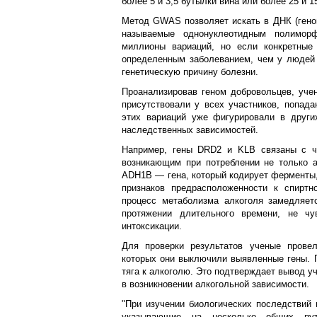
более 5 и 3,5 бутылки вина или более 25 и 1
Метод GWAS позволяет искать в ДНК (геном
называемые однонуклеотидным полиморф
миллионы вариаций, но если конкретные
определенным заболеванием, чем у людей 
генетическую причину болезни.
Проанализировав геном добровольцев, уче
присутствовали у всех участников, попад
этих вариаций уже фигурировали в други
наследственных зависимостей.
Например, гены DRD2 и KLB связаны с чу
возникающим при потреблении не только а
ADH1B — гена, который кодирует ферменты
признаков предрасположенности к спирт
процесс метаболизма алкоголя замедляетс
протяжении длительного времени, не чу
интоксикации.
Для проверки результатов ученые прове
которых они выключили выявленные гены. П
тяга к алкоголю. Это подтверждает вывод у
в возникновении алкогольной зависимости.
"При изучении биологических последствий 
указывающие на несколько общих пут