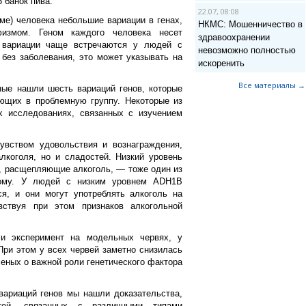
5 банок пива.
22.07, 08:08
е) человека небольшие вариации в генах,
НКМС: Мошенничество в
измом. Геном каждого человека несет
здравоохранении
 вариации чаще встречаются у людей с
невозможно полностью
без заболевания, это может указывать на
искоренить
Все материалы →
ные нашли шесть вариаций генов, которые
ающих в проблемную группу. Некоторые из
х исследованиях, связанных с изучением
вством удовольствия и вознаграждения,
лкоголя, но и сладостей. Низкий уровень
, расщепляющие алкоголь, — тоже один из
ному. У людей с низким уровнем ADH1B
я, и они могут употреблять алкоголь на
вствуя при этом признаков алкогольной
ли эксперимент на модельных червях, у
ри этом у всех червей заметно снизилась
ченых о важной роли генетического фактора
вариаций генов мы нашли доказательства,
ей, связанных с различными типами