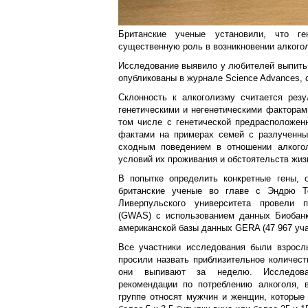
Британские ученые установили, что ген
существенную роль в возникновении алкого
Исследование выявило у любителей выпить 
опубликованы в журнале Science Advances, с
Склонность к алкоголизму считается рез
генетическими и негенетическими факторами
том числе с генетической предрасположен
фактами на примерах семей с разлученны
сходным поведением в отношении алкогол
условий их проживания и обстоятельств жиз
В попытке определить конкретные гены, о
британские ученые во главе с Эндрю 
Ливерпульского университета провели п
(GWAS) с использованием данных Биобанка
американской базы данных GERA (47 967 уча
Все участники исследования были взросл
просили назвать приблизительное количест
они выпивают за неделю. Исследоват
рекомендации по потреблению алкоголя, 
группе относят мужчин и женщин, которые