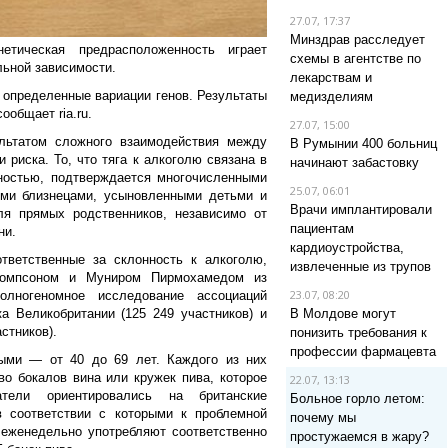
27.07, 17:37
Минздрав расследует
етическая предрасположенность играет
схемы в агентстве по
льной зависимости.
лекарствам и
определенные вариации генов. Результаты
медизделиям
ообщает ria.ru
.
27.07, 15:00
ультатом сложного взаимодействия между
В Румынии 400 больниц
 риска. То, что тяга к алкоголю связана в
начинают забастовку
ностью, подтверждается многочисленными
25.07, 06:01
ми близнецами, усыновленными детьми и
Врачи имплантировали
я прямых родственников, независимо от
пациентам
ни.
кардиоустройства,
тветственные за склонность к алкоголю,
извлеченные из трупов
Томпсоном и Муниром Пирмохамедом из
23.07, 08:20
олногеномное исследование ассоциаций
 Великобритании (125 249 участников) и
В Молдове могут
стников).
понизить требования к
профессии фармацевта
ыми — от 40 до 69 лет. Каждого из них
во бокалов вина или кружек пива, которое
22.07, 13:13
ели ориентировались на британские
Больное горло летом:
в соответствии с которыми к проблемной
почему мы
 еженедельно употребляют соответственно
простужаемся в жару?