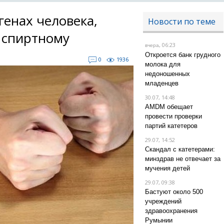
генах человека,
Новости по теме
к спиртному
, 06:23
вчера
Откроется банк грудного
0
1936
молока для
недоношенных
младенцев
30.07, 14:48
AMDM обещает
провести проверки
партий катетеров
29.07, 14:52
Скандал с катетерами:
минздрав не отвечает за
мучения детей
29.07, 09:38
Бастуют около 500
учреждений
здравоохранения
Румынии