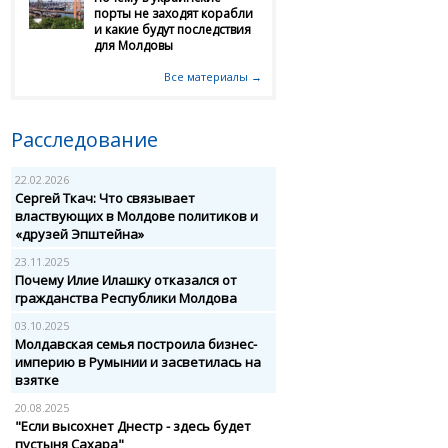
порты не заходят корабли
и какие будут последствия
для Молдовы
Все материалы →
Расследование
22.02.2026
Сергей Ткач: Что связывает
властвующих в Молдове политиков и
«друзей Эпштейна»
23.11.2025
Почему Илие Илашку отказался от
гражданства Республики Молдова
03.10.2025
Молдавская семья построила бизнес-
империю в Румынии и засветилась на
взятке
20.08.2025
"Если высохнет Днестр - здесь будет
пустыня Сахара"