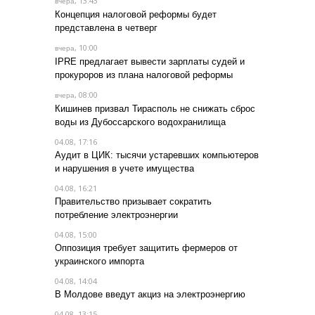
, 13:43
вчера
Концепция налоговой реформы будет
представлена в четверг
, 10:00
вчера
IPRE предлагает вывести зарплаты судей и
прокуроров из плана налоговой реформы
, 08:00
вчера
Кишинев призвал Тирасполь не снижать сброс
воды из Дубоссарского водохранилища
04.08, 17:16
Аудит в ЦИК: тысячи устаревших компьютеров
и нарушения в учете имущества
04.08, 16:21
Правительство призывает сократить
потребление электроэнергии
04.08, 15:00
Оппозиция требует защитить фермеров от
украинского импорта
04.08, 14:04
В Молдове введут акциз на электроэнергию
04.08, 13:15