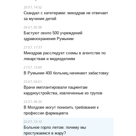
29.07, 14:52
Скандал с катетерами: минздрав не отвечает
за мучения детей
29.07, 09:38
Бастуют около 500 учреждений
здравоохранения Румынии
27.07, 17:37
Минздрав расследует схемы в агентстве по
лекарствам и медизделиям
27.07, 15:00
В Румынии 400 больниц начинают забастовку
25.07, 06:01
Врачи имплантировали пациентам
кардиоустройства, извлеченные из трупов
23.07, 08:20
В Молдове могут понизить требования к
профессии фармацевта
22.07, 13:13
Больное горло летом: почему мы
простужаемся в жару?