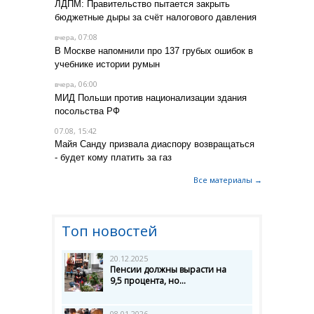
ЛДПМ: Правительство пытается закрыть
бюджетные дыры за счёт налогового давления
, 07:08
вчера
В Москве напомнили про 137 грубых ошибок в
учебнике истории румын
, 06:00
вчера
МИД Польши против национализации здания
посольства РФ
07.08, 15:42
Майя Санду призвала диаспору возвращаться
- будет кому платить за газ
Все материалы →
Топ новостей
20.12.2025
Пенсии должны вырасти на
9,5 процента, но...
08.01.2026