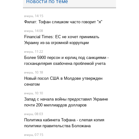
Новости по теме
, 14:15
вчера
Филат: Тофан слишком часто говорит "я"
, 14:08
вчера
Financial Times: ЕС не хочет принимать
Украину из-за огромной коррупции
, 11:22
вчера
Более 5900 персон и юрлиц под санкциями -
госканцелярия озабочена проблемой учета
, 10:18
вчера
Новый посол США в Молдове утвержден
сенатом
, 10:10
вчера
Запад с начала войны предоставил Украине
почти 200 миллиардов долларов
, 08:03
вчера
Политика кабинета Тофана - слепая копия
политики правительства Боложана
, 07:15
вчера