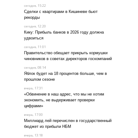
, 15:22
сегодня
Сделки с квартирами в Кишиневе бьют
рекорды
, 12:20
сегодня
Кику: Прибыль банков в 2026 году должна
удвоиться
, 11:01
сегодня
Правительство обещает прикрыть кормушки
чиновников в советах директоров госкомпаний
, 08:14
сегодня
Яблок будет на 18 процентов больше, чем в
прошлом сезоне
, 17:31
вчера
«Обвинение в наш адрес, что мы не хотим
экономить, не выдерживает проверки
цифрами»
, 17:00
вчера
Миллиард лей перечислен в государственный
бюджет из прибыли НБМ
, 13:18
вчера