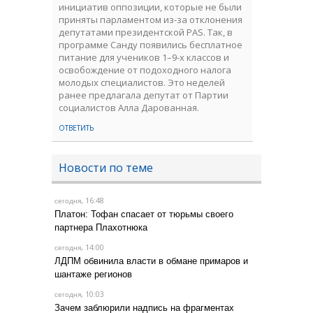
инициатив оппозиции, которые не были
приняты парламентом из-за отклонения
депутатами президентской PAS. Так, в
программе Санду появились бесплатное
питание для учеников 1–9-х классов и
освобождение от подоходного налога
молодых специалистов. Это неделей
ранее предлагала депутат от Партии
социалистов Алла Дарованная.
ОТВЕТИТЬ
Новости по теме
, 16:48
сегодня
Платон: Тофан спасает от тюрьмы своего
партнера Плахотнюка
, 14:00
сегодня
ЛДПМ обвинила власти в обмане примаров и
шантаже регионов
, 10:03
сегодня
Зачем заблюрили надпись на фрагментах