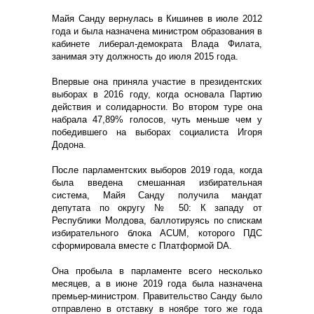
Майя Санду вернулась в Кишинев в июле 2012
года и была назначена министром образования в
кабинете либерал-демократа Влада Филата,
занимая эту должность до июля 2015 года.
Впервые она приняла участие в президентских
выборах в 2016 году, когда основала Партию
действия и солидарности. Во втором туре она
набрала 47,89% голосов, чуть меньше чем у
победившего на выборах социалиста Игоря
Додона.
После парламентских выборов 2019 года, когда
была введена смешанная избирательная
система, Майя Санду получила мандат
депутата по округу № 50: К западу от
Республики Молдова, баллотируясь по спискам
избирательного блока ACUM, которого ПДС
сформировала вместе с Платформой DA.
Она пробыла в парламенте всего несколько
месяцев, а в июне 2019 года была назначена
премьер-министром. Правительство Санду было
отправлено в отставку в ноябре того же года