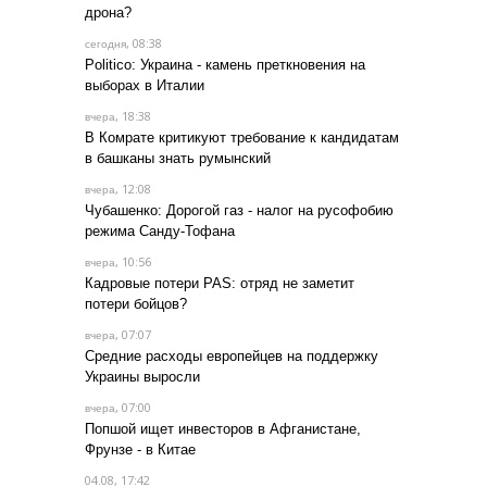
дрона?
, 08:38
сегодня
Politico: Украина - камень преткновения на
выборах в Италии
, 18:38
вчера
В Комрате критикуют требование к кандидатам
в башканы знать румынский
, 12:08
вчера
Чубашенко: Дорогой газ - налог на русофобию
режима Санду-Тофана
, 10:56
вчера
Кадровые потери PAS: отряд не заметит
потери бойцов?
, 07:07
вчера
Средние расходы европейцев на поддержку
Украины выросли
, 07:00
вчера
Попшой ищет инвесторов в Афганистане,
Фрунзе - в Китае
04.08, 17:42