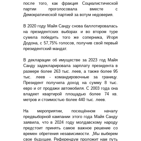
после того, как фракция Социалистической
партии проголосовала вместе с
Демократической партией за вотум недоверия.
В 2020 году Майя Санду снова баллотировалась
на президентских выборах и во втором туре
сумела победить того же соперника, Игоря
Додона, с 57,75% голосов, получив свой первый
президентский мандат.
В декларации об имуществе за 2023 год Майя
Санду задекларировала зарплату президента в
размере более 263 тыс. леев, а также более 95
тыс. леев - командировочные за границу.
Президент получила доход на сумму 8 тыс.
евро и от продажи автомобиля. С 2003 года она
владеет квартирой площадью более 74 кв.
метров и стоимостью более 440 тыс. леев.
На мероприятии, посещённом началу
предвыборной кампании этого года Майя Санду
заявила, что в 2024 году молдавскому народу
предстоит принять самое важное решение со
времен обретения независимости. „Мы выберем
свое будущее. Референдум проложит нам путь