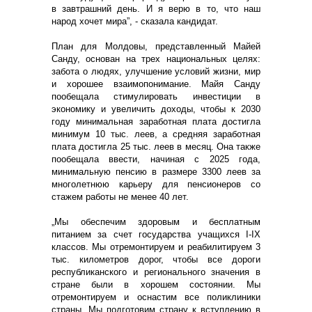
в завтрашний день. И я верю в то, что наш
народ хочет мира”, - сказала кандидат.
План для Молдовы, представленный Майей
Санду, основан на трех национальных целях:
забота о людях, улучшение условий жизни, мир
и хорошее взаимопонимание. Майя Санду
пообещала стимулировать инвестиции в
экономику и увеличить доходы, чтобы к 2030
году минимальная заработная плата достигла
минимум 10 тыс. леев, а средняя заработная
плата достигла 25 тыс. леев в месяц. Она также
пообещала ввести, начиная с 2025 года,
минимальную пенсию в размере 3300 леев за
многолетнюю карьеру для пенсионеров со
стажем работы не менее 40 лет.
„Мы обеспечим здоровым и бесплатным
питанием за счет государства учащихся I-IX
классов. Мы отремонтируем и реабилитируем 3
тыс. километров дорог, чтобы все дороги
республиканского и регионального значения в
стране были в хорошем состоянии. Мы
отремонтируем и оснастим все поликлиники
страны. Мы подготовим страну к вступлению в