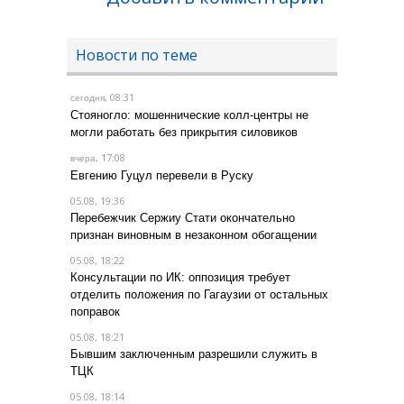
Новости по теме
, 08:31
сегодня
Стояногло: мошеннические колл-центры не
могли работать без прикрытия силовиков
, 17:08
вчера
Евгению Гуцул перевели в Руску
05.08, 19:36
Перебежчик Сержиу Стати окончательно
признан виновным в незаконном обогащении
05.08, 18:22
Консультации по ИК: оппозиция требует
отделить положения по Гагаузии от остальных
поправок
05.08, 18:21
Бывшим заключенным разрешили служить в
ТЦК
05.08, 18:14