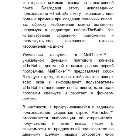
и отправке снимков экрана по электронной
почте. Благодаря этому нововведению
пользователи «
TheBat
!» смогут экономить ещё
больше времени при создании подобных писем,
т.к. обрезку изображений можно выполнять
напрямую в редакторе писем«
TheBat
!» без
использования сторонних приложений и
промежуточного сохранения готовых
изображений на диске.
Улучшения коснулись и
MailTicker
™ -
уникальной функции почтового клиента
«
TheBat
!», доступной с самых ранних версий
программы.
MailTicker
™ представляет собой
бегущую строку, которая отображается поверх
всех окон и информирует пользователей
«
TheBat
!» о появлении новых писем, даже если
программ свёрнута и работает в фоновом
режиме.
В частности, в прокручивающейся с заданной
пользователем скоростью строке
MailTicker
™
отображается информация об отправителях,
получателях и теме новых писем. В
зависимости от предпочтений пользователя по
двойному щелчку мышки откроется либо