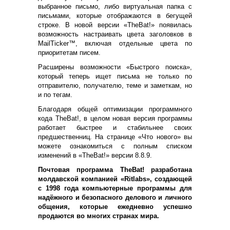
выбранное письмо, либо виртуальная папка с
письмами, которые отображаются в бегущей
строке. В новой версии «
TheBat
!» появилась
возможность настраивать цвета заголовков в
MailTicker
™, включая отдельные цвета по
приоритетам писем.
Расширены возможности «Быстрого поиска»,
который теперь ищет письма не только по
отправителю, получателю, теме и заметкам, но
и по тегам.
Благодаря общей оптимизации программного
кода
TheBat
!, в целом новая версия программы
работает быстрее и стабильнее своих
предшественниц. На странице
«
Что нового
»
вы
можете ознакомиться с полным списком
изменений в «
TheBat
!» версии 8.8.9.
Почтовая программа
TheBat
! разработана
молдавской компанией «
Ritlabs
», создающей
с 1998 года компьютерные программы для
надёжного и безопасного делового и личного
общения, которые ежедневно успешно
продаются во многих странах мира.