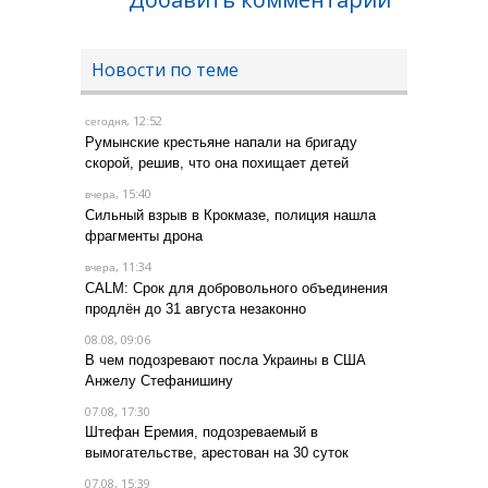
Новости по теме
, 12:52
сегодня
Румынские крестьяне напали на бригаду
скорой, решив, что она похищает детей
, 15:40
вчера
Сильный взрыв в Крокмазе, полиция нашла
фрагменты дрона
, 11:34
вчера
CALM: Срок для добровольного объединения
продлён до 31 августа незаконно
08.08, 09:06
В чем подозревают посла Украины в США
Анжелу Стефанишину
07.08, 17:30
Штефан Еремия, подозреваемый в
вымогательстве, арестован на 30 суток
07.08, 15:39