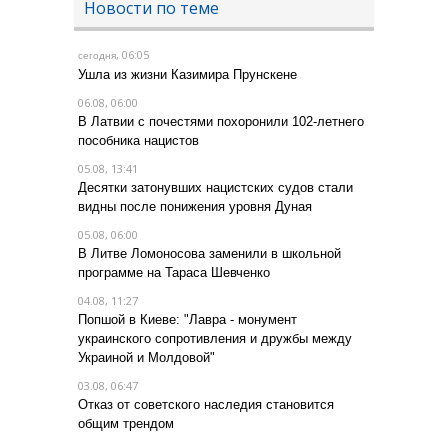
Новости по теме
, 06:05
сегодня
Ушла из жизни Казимира Прунскене
06.08, 06:00
В Латвии с почестями похоронили 102-летнего
пособника нацистов
05.08, 13:41
Десятки затонувших нацистских судов стали
видны после понижения уровня Дуная
05.08, 06:00
В Литве Ломоносова заменили в школьной
программе на Тараса Шевченко
04.08, 11:27
Попшой в Киеве: "Лавра - монумент
украинского сопротивления и дружбы между
Украиной и Молдовой"
03.08, 06:47
Отказ от советского наследия становится
общим трендом