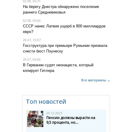
02.08, 06:31
На берегу Днестра обнаружено поселение
раннего Средневековья
02.08, 06:00
СССР нанес Латвии ущерб в 800 миллиардов
евро?
29.07, 13:07
Госструктура при премьере Румынии призвала
снести бюст Пэунеску
29.07, 06:00
В Германии судят неонациста, который
копирует Гитлера
Все материалы →
Топ новостей
20.12.2025
Пенсии должны вырасти на
9,5 процента, но...