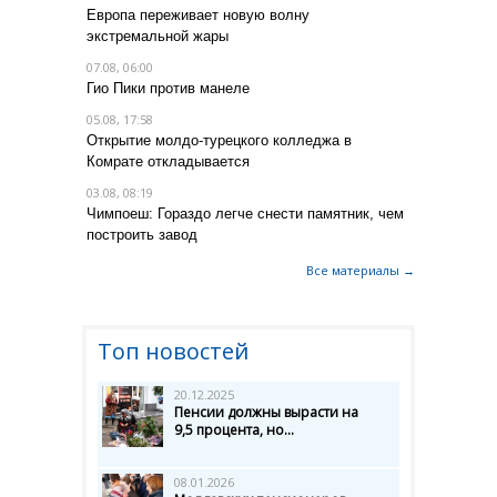
Европа переживает новую волну
экстремальной жары
07.08, 06:00
Гио Пики против манеле
05.08, 17:58
Открытие молдо-турецкого колледжа в
Комрате откладывается
03.08, 08:19
Чимпоеш: Гораздо легче снести памятник, чем
построить завод
Все материалы →
Топ новостей
20.12.2025
Пенсии должны вырасти на
9,5 процента, но...
08.01.2026