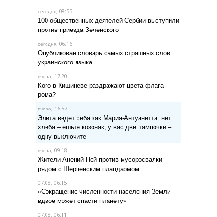
, 08:55
сегодня
100 общественных деятелей Сербии выступили
против приезда Зеленского
, 06:16
сегодня
Опубликован словарь самых страшных слов
украинского языка
, 17:20
вчера
Кого в Кишиневе раздражают цвета флага
рома?
, 16:57
вчера
Элита ведет себя как Мария-Антуанетта: нет
хлеба – ешьте козонак, у вас две лампочки –
одну выключите
, 09:18
вчера
Жители Анений Ной против мусоросвалки
рядом с Шерпенским плацдармом
07.08, 06:15
«Сокращение численности населения Земли
вдвое может спасти планету»
07.08, 06:11