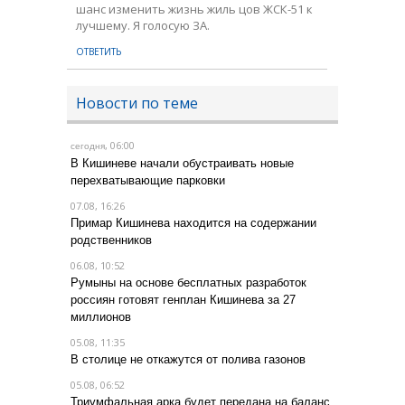
шанс изменить жизнь жиль цов ЖСК-51 к
лучшему. Я голосую ЗА.
ОТВЕТИТЬ
Новости по теме
, 06:00
сегодня
В Кишиневе начали обустраивать новые
перехватывающие парковки
07.08, 16:26
Примар Кишинева находится на содержании
родственников
06.08, 10:52
Румыны на основе бесплатных разработок
россиян готовят генплан Кишинева за 27
миллионов
05.08, 11:35
В столице не откажутся от полива газонов
05.08, 06:52
Триумфальная арка будет передана на баланс