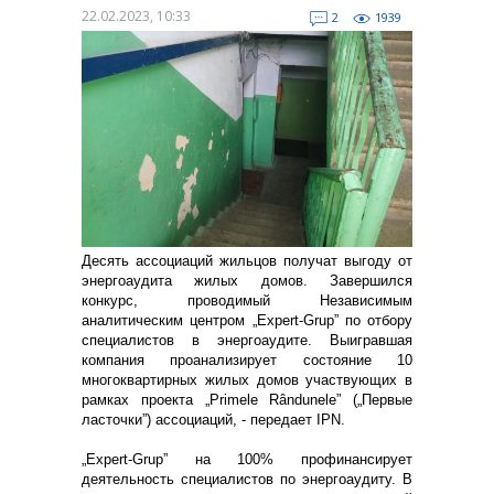
22.02.2023, 10:33
2
1939
Десять ассоциаций жильцов получат выгоду от
энергоаудита жилых домов. Завершился
конкурс, проводимый Независимым
аналитическим центром „Expert-Grup” по отбору
специалистов в энергоаудите. Выигравшая
компания проанализирует состояние 10
многоквартирных жилых домов участвующих в
рамках проекта „Primele Rândunele” („Первые
ласточки”) ассоциаций, - передает IPN.
„Expert-Grup” на 100% профинансирует
деятельность специалистов по энергоаудиту. В