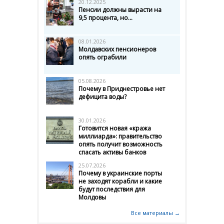
20.12.2025
Пенсии должны вырасти на
9,5 процента, но...
08.01.2026
Молдавских пенсионеров
опять ограбили
05.08.2026
Почему в Приднестровье нет
дефицита воды?
30.01.2026
Готовится новая «кража
миллиарда»: правительство
опять получит возможность
спасать активы банков
25.07.2026
Почему в украинские порты
не заходят корабли и какие
будут последствия для
Молдовы
Все материалы →