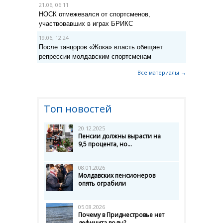
21.06, 06:11
НОСК отмежевался от спортсменов,
участвовавших в играх БРИКС
19.06, 12:24
После танцоров «Жока» власть обещает
репрессии молдавским спортсменам
Все материалы →
Топ новостей
20.12.2025
Пенсии должны вырасти на
9,5 процента, но...
08.01.2026
Молдавских пенсионеров
опять ограбили
05.08.2026
Почему в Приднестровье нет
дефицита воды?