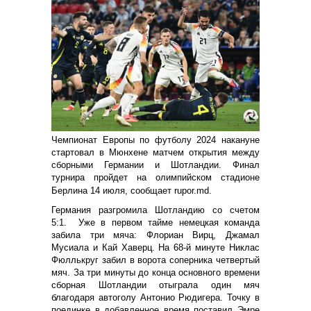
Чемпионат Европы по футболу 2024 накануне
стартовал в Мюнхене матчем открытия между
сборными Германии и Шотландии. Финал
турнира пройдет на олимпийском стадионе
Берлина 14 июля, сообщает rupor.md.
Германия разгромила Шотландию со счетом
5:1.
Уже в первом тайме немецкая команда
забила три мяча: Флориан Вирц, Джамал
Мусиала и Кай Хаверц. На 68-й минуте Никлас
Фюллькруг забил в ворота соперника четвертый
мяч. За три минуты до конца основного времени
сборная Шотландии отыграла один мяч
благодаря автоголу Антонио Рюдигера. Точку в
поединке в добавленное время поставил Эмре