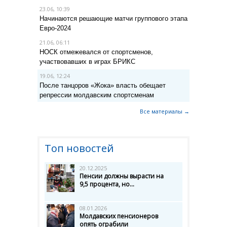
23.06, 10:39
Начинаются решающие матчи группового этапа
Евро-2024
21.06, 06:11
НОСК отмежевался от спортсменов,
участвовавших в играх БРИКС
19.06, 12:24
После танцоров «Жока» власть обещает
репрессии молдавским спортсменам
Все материалы →
Топ новостей
20.12.2025
Пенсии должны вырасти на
9,5 процента, но...
08.01.2026
Молдавских пенсионеров
опять ограбили