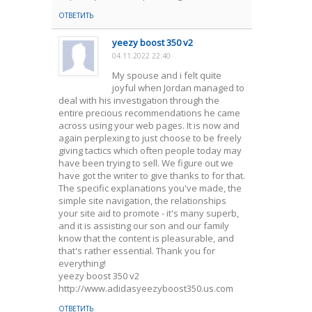
ОТВЕТИТЬ
yeezy boost 350 v2
04.11.2022 22:40
My spouse and i felt quite
joyful when Jordan managed to
deal with his investigation through the
entire precious recommendations he came
across using your web pages. It is now and
again perplexing to just choose to be freely
giving tactics which often people today may
have been trying to sell. We figure out we
have got the writer to give thanks to for that.
The specific explanations you've made, the
simple site navigation, the relationships
your site aid to promote - it's many superb,
and it is assisting our son and our family
know that the content is pleasurable, and
that's rather essential. Thank you for
everything!
yeezy boost 350 v2
http://www.adidasyeezyboost350.us.com
ОТВЕТИТЬ