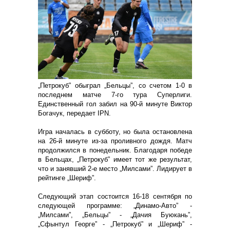
„Петрокуб” обыграл „Бельцы”, со счетом 1-0 в
последнем матче 7-го тура Суперлиги.
Единственный гол забил на 90-й минуте Виктор
Богачук, передает IPN.
Игра началась в субботу, но была остановлена
на 26-й минуте из-за проливного дождя. Матч
продолжился в понедельник. Благодаря победе
в Бельцах, „Петрокуб” имеет тот же результат,
что и занявший 2-е место „Милсами”. Лидирует в
рейтинге „Шериф”.
Следующий этап состоится 16-18 сентября по
следующей программе: „Динамо-Авто” -
„Милсами”, „Бельцы” - „Дачия Буюкань”,
„Сфынтул Георге” - „Петрокуб” и „Шериф” -