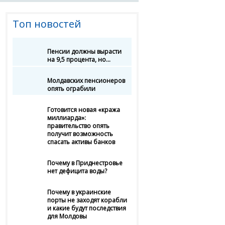
Топ новостей
20.12.2025
Пенсии должны вырасти
на 9,5 процента, но...
08.01.2026
Молдавских пенсионеров
опять ограбили
30.01.2026
Готовится новая «кража
миллиарда»:
правительство опять
получит возможность
спасать активы банков
05.08.2026
Почему в Приднестровье
нет дефицита воды?
25.07.2026
Почему в украинские
порты не заходят корабли
и какие будут последствия
для Молдовы