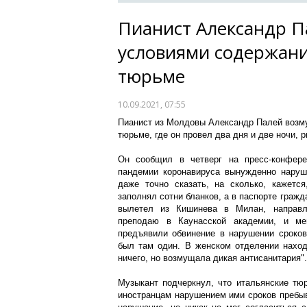
Пианист Александр 
условиями содержани
тюрьме
10.09.2021, 07:55
Пианист из Молдовы Александр Палей возм
тюрьме, где он провел два дня и две ночи, 
Он сообщил в четверг на пресс-конфере
пандемии коронавируса вынужденно нару
даже точно сказать, на сколько, кажетс
заполнял сотни бланков, а в паспорте граж
вылетел из Кишинева в Милан, направл
преподаю в Каунасской академии, и м
предъявили обвинение в нарушении сроков
был там один. В женском отделении наход
ничего, но возмущала дикая антисанитария".
Музыкант подчеркнул, что итальянские тю
иностранцам нарушением ими сроков пребы