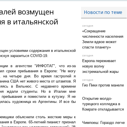
Палей возмущен
Новости по теме
я в итальянской
, 06:15
сегодня
«Сокращение
численности населения
Земли вдвое может
0
3617
спасти планету»
ущен условиями содержания в итальянской
, 06:11
рискуя заразиться COVID-19.
сегодня
Европа переживает
нции в агентстве "ИНФОТАГ", что из-за
новую волну
шил сроки пребывания в Европе:
"Не могу
экстремальной жары
я, на четыре дня. Во время гастролей я
, 06:00
сегодня
данина США нет живого места от штампов. Я
Гио Пики против манеле
яясь в Вильнюс. С недавнего времени
еня ждали студенты. Но в Италии мне
05.08, 17:58
 пребывания и поместили в кутузку. Я не
Открытие молдо-
илась художница из Аргентины. И все бы
турецкого колледжа в
Комрате откладывается
ремщики объяснили столь жесткие меры к
03.08, 08:19
вания в Европе.
65-летний пианист признал
Чимпоеш: Гораздо легче