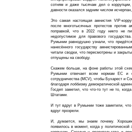
сотням и даже тысячам дел о коррупции,
давности оказался задним числом исчерпан
Это самая настоящая амнистия VIP-корру
после многотысячных протестов против а
поправкой, что в 2022 году никто не пи
недопустимое для правового государства
Румынии равнодушно узнали, что придётс
нанесённого государству амнистированны
читали сводки, что пересмотрены и закрыты
отпущены на свободу.
Скажем больше, на фоне работы этой схем
Румынии отвечает всем нормам ЕС и о
сотрудничества (MCV), чтобы Бухарест и Со
благодаря лоббизму демократической админи
Госдеп заметил, что что-то тут не то, ког
Штатами.
И тут вдруг в Румынии тоже заметили, что 
вдруг прозрели.
И, думается, мы знаем почему. Хорошее
появилось в момент, когда у политической
корпусом. Сегодня у правительства и пре