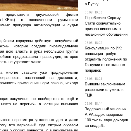
в Руску
05.08, 19:36
ли представили двухчасовой фильм
Перебежчик Сержиу
S5Hkk-l-XEbk) о захваченном румынском
Стати окончательно
имных прокурора антикоррупции и судьи
признан виновным в
незаконном обогащении
дейским корпусом действует непубличный
05.08, 18:22
аконы, которые создали пирамидальную
Консультации по ИК:
вая всю власть в руки небольшой группы
оппозиция требует
 обмен предоставила правосудие, которое
отделить положения по
есть не угрожает элите.
Гагаузии от остальных
поправок
а многие ставшие уже традиционными
озрачность назначений на должности,
05.08, 18:21
рачность применения норм закона, исходя
Бывшим заключенным
разрешили служить в
ТЦК
ющая закулисье, но вообще-то это ещё и
05.08, 18:14
 никто на перегибы в юстиции внимания
Задержанный чиновник
AIPA задекларировал
ьшого пересмотра уголовных дел и даже
100 тысяч евро доходов
тому что верховный суд хитрым образом
со свадьбы
суда о сроках давности. И в результате по