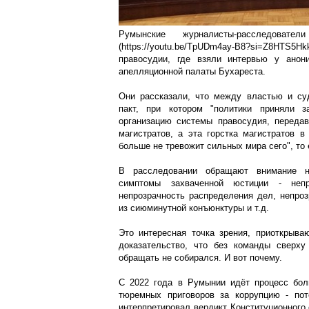
Румынские журналисты-расследовате
(https://youtu.be/TpUDm4ay-B8?si=Z8HT
правосудии, где взяли интервью у анон
апелляционной палаты Бухареста.
Они рассказали, что между властью и су
пакт, при котором "политики приняли з
организацию системы правосудия, переда
магистратов, а эта горстка магистратов в
больше не тревожит сильных мира сего", то 
В расследовании обращают внимание н
симптомы захваченной юстиции - непр
непрозрачность распределения дел, непроз
из сиюминутной конъюнктуры и т.д.
Это интересная точка зрения, приоткрыва
доказательство, что без команды сверху
обращать не собирался. И вот почему.
С 2022 года в Румынии идёт процесс бол
тюремных приговоров за коррупцию - по
интерпретировал вердикт Конституционного 