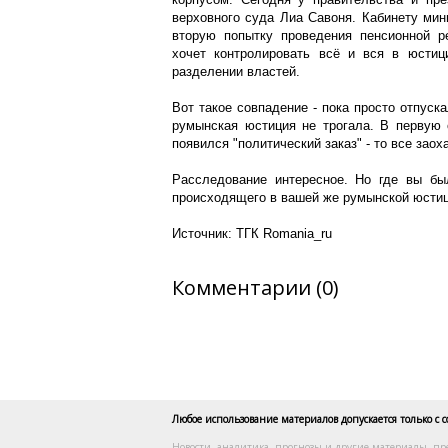
верховного суда Лиа Савоня. Кабинету мин
вторую попытку проведения пенсионной р
хочет контролировать всё и вся в юстиц
разделении властей.
Вот такое совпадение - пока просто отпуска
румынская юстиция не трогала. В первую 
появился "политический заказ" - то все зао
Расследование интересное. Но где вы бы
происходящего в вашей же румынской юсти
Источник: ТГК Romania_ru
Комментарии (0)
Любое использование материалов допускается только с 
Новости, аналитика, прогнозы и другие материалы, пр