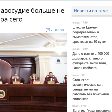
авосудие больше не
Новости по теме
ра сего
, 17:30
вчера
Штефан Еремия,
0
438
подозреваемый в
вымогательстве,
арестован на 30 суток
, 15:39
вчера
Дело о взятке в 400 000
долларов: главного
фигуранта выпустили,
нашли крайнего
, 08:31
вчера
Стояногло:
мошеннические колл-
центры не могли
работать без прикрытия
силовиков
06.08, 17:08
Евгению Гуцул перевели