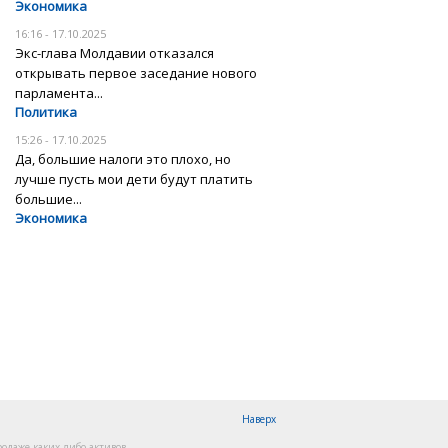
Экономика
16:16 - 17.10.2025
Экс-глава Молдавии отказался
открывать первое заседание нового
парламента...
Политика
15:26 - 17.10.2025
Да, большие налоги это плохо, но
лучше пусть мои дети будут платить
большие...
Экономика
Наверх
одаже каких-либо активов.