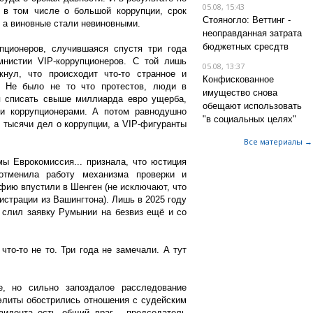
05.08, 15:43
 в том числе о большой коррупции, срок
Стояногло: Веттинг -
, а виновные стали невиновными.
неоправданная затрата
бюджетных сресдтв
пционеров, случившаяся спустя три года
мнистии VIP-коррупционеров. С той лишь
05.08, 13:37
кнул, что происходит что-то странное и
Конфискованное
. Не было не то что протестов, люди в
имущество снова
я списать свыше миллиарда евро ущерба,
обещают использовать
ми коррупционерами. А потом равнодушно
"в социальных целях"
 тысячи дел о коррупции, а VIP-фигуранты
Все материалы →
ы Еврокомиссия... признала, что юстиция
тменила работу механизма проверки и
фию впустили в Шенген (не исключают, что
страции из Вашингтона). Лишь в 2025 году
да слил заявку Румынии на безвиз ещё и со
что-то не то. Три года не замечали. А тут
, но сильно запоздалое расследование
 элиты обострились отношения с судейским
зидента есть общий враг - председатель