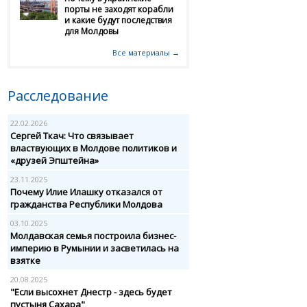
порты не заходят корабли
и какие будут последствия
для Молдовы
Все материалы →
Расследование
22.02.2026
Сергей Ткач: Что связывает
властвующих в Молдове политиков и
«друзей Эпштейна»
23.11.2025
Почему Илие Илашку отказался от
гражданства Республики Молдова
03.10.2025
Молдавская семья построила бизнес-
империю в Румынии и засветилась на
взятке
20.08.2025
"Если высохнет Днестр - здесь будет
пустыня Сахара"