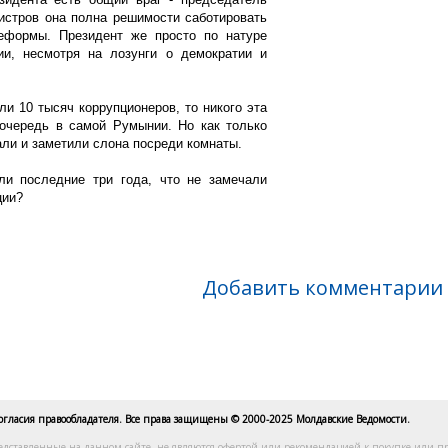
истров она полна решимости саботировать
еформы. Президент же просто по натуре
ии, несмотря на лозунги о демократии и
ли 10 тысяч коррупционеров, то никого эта
очередь в самой Румынии. Но как только
хали и заметили слона посреди комнаты.
ли последние три года, что не замечали
ции?
Добавить комментарии
согласия правообладателя. Все права защищены © 2000-2025 Молдавские Ведомости.
едставленные на данном сайте, не являются офертой или рекомендацией к покупке или пр