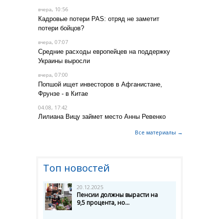
, 10:56
вчера
Кадровые потери PAS: отряд не заметит
потери бойцов?
, 07:07
вчера
Средние расходы европейцев на поддержку
Украины выросли
, 07:00
вчера
Попшой ищет инвесторов в Афганистане,
Фрунзе - в Китае
04.08, 17:42
Лилиана Вицу займет место Анны Ревенко
Все материалы →
Топ новостей
20.12.2025
Пенсии должны вырасти на
9,5 процента, но...