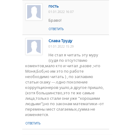
гость
01.01.2022 16:07
Браво!
ОТВЕТИТЬ
Слава Труду
01.01.2022 15:29
Не стал я читать эту муру
(судя по отсутствию
коментов,мало кто и читал ,разве ,что
Моня,Боб,но им это по работе
необходимо читать ) , по заглавию
статьи скажу ---.одно поколение
коррупционеров ушло,а другое пришло,
(хотя большинство,это те же самые
лица,только стали они уже "хорошими
людьми"),но по законам математики--от
перемены мест слагаемых,сумма не
изменяется.
ОТВЕТИТЬ