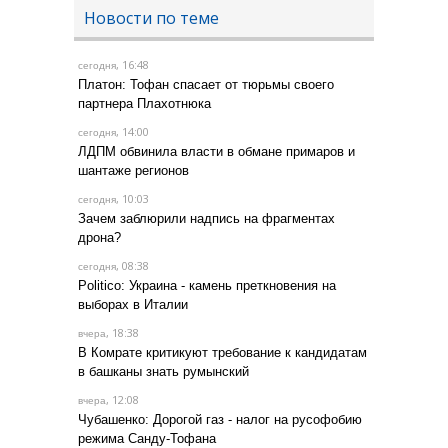
Новости по теме
, 16:48
сегодня
Платон: Тофан спасает от тюрьмы своего
партнера Плахотнюка
, 14:00
сегодня
ЛДПМ обвинила власти в обмане примаров и
шантаже регионов
, 10:03
сегодня
Зачем заблюрили надпись на фрагментах
дрона?
, 08:38
сегодня
Politico: Украина - камень преткновения на
выборах в Италии
, 18:38
вчера
В Комрате критикуют требование к кандидатам
в башканы знать румынский
, 12:08
вчера
Чубашенко: Дорогой газ - налог на русофобию
режима Санду-Тофана