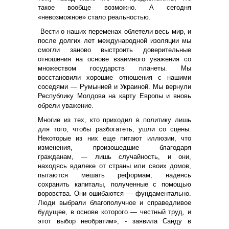
такое вообще возможно. А сегодня
«невозможное» стало реальностью.
Вести о наших переменах облетели весь мир, и
после долгих лет международной изоляции мы
смогли заново выстроить доверительные
отношения на основе взаимного уважения со
множеством государств планеты. Мы
восстановили хорошие отношения с нашими
соседями — Румынией и Украиной. Мы вернули
Республику Молдова на карту Европы и вновь
обрели уважение.
Многие из тех, кто приходил в политику лишь
для того, чтобы разбогатеть, ушли со сцены.
Некоторые из них еще питают иллюзии, что
изменения, произошедшие благодаря
гражданам, — лишь случайность, и они,
находясь вдалеке от страны или своих домов,
пытаются мешать реформам, надеясь
сохранить капиталы, полученные с помощью
воровства. Они ошибаются — фундаментально.
Люди выбрали благополучное и справедливое
будущее, в основе которого — честный труд, и
этот выбор необратим», - заявила Санду в