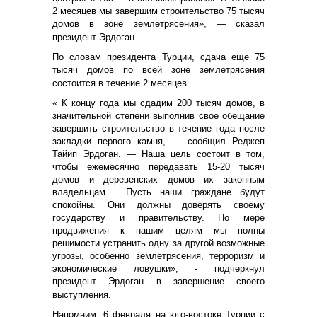
2 месяцев мы завершим строительство 75 тысяч
домов в зоне землетрясения», — сказал
президент Эрдоган.
По словам президента Турции, сдача еще 75
тысяч домов по всей зоне землетрясения
состоится в течение 2 месяцев.
« К концу года мы сдадим 200 тысяч домов, в
значительной степени выполнив свое обещание
завершить строительство в течение года после
закладки первого камня, — сообщил Реджеп
Тайип Эрдоган. — Наша цель состоит в том,
чтобы ежемесячно передавать 15-20 тысяч
домов и деревенских домов их законным
владельцам.
Пусть наши граждане будут
спокойны. Они должны доверять своему
государству и правительству. По мере
продвижения к нашим целям мы полны
решимости устранить одну за другой возможные
угрозы, особенно землетрясения, терроризм и
экономические ловушки», - подчеркнул
президент Эрдоган в завершение своего
выступления.
Напомним, 6 февраля на юго-востоке Турции с