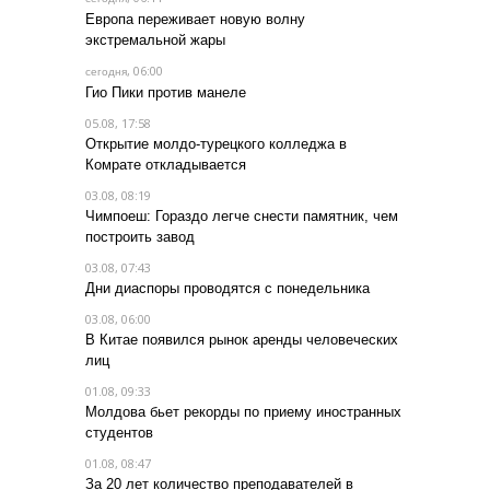
Европа переживает новую волну
экстремальной жары
, 06:00
сегодня
Гио Пики против манеле
05.08, 17:58
Открытие молдо-турецкого колледжа в
Комрате откладывается
03.08, 08:19
Чимпоеш: Гораздо легче снести памятник, чем
построить завод
03.08, 07:43
Дни диаспоры проводятся с понедельника
03.08, 06:00
В Китае появился рынок аренды человеческих
лиц
01.08, 09:33
Молдова бьет рекорды по приему иностранных
студентов
01.08, 08:47
За 20 лет количество преподавателей в