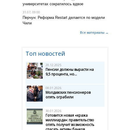
университетах сократилось вдвое
31.07, 09:00
Перчун: Реформа Restart делается по модели
Чили
Все материалы →
Топ новостей
20.12.2025
Пенсии должны вырасти на
9,5 процента, но...
08.01.2026
Молдавских пенсионеров
опять ограбили
30.01.2026
Готовится новая «кража
миллиарда»: правительство
опять получит возможность
спасать активы банков