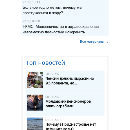
22.07, 13:13
Больное горло летом: почему мы
простужаемся в жару?
22.07, 08:08
НКМС: Мошенничество в здравоохранении
невозможно полностью искоренить
Все материалы →
Топ новостей
20.12.2025
Пенсии должны вырасти на
9,5 процента, но...
08.01.2026
Молдавских пенсионеров
опять ограбили
05.08.2026
Почему в Приднестровье нет
дефицита воды?