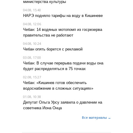
министерства культуры
04.08, 15:40
НАРЭ подняло тарифы на воду в Кишиневе
04.08, 12:06
Чебан: 14 водяных мотопомп из госрезерва
правительства не работают
04.08, 10:24
Чебан опять борется с рекламой
03.08, 17:00
Чебан: В случае перерыва подачи воды она
будет распределяться в 75 точках
02.08, 15:27
Чебан: «Кишинев готов обеспечить
водоснабжение в сложных ситуациях»
01.08, 10:38
Депутат Ольга Урсу заявила о давлении на
советника Иона Онца
Все материалы →