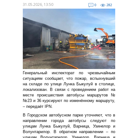
31.05.2026, 13:50
0
282
Генеральный инспекторат по чрезвычайным
ситуациям сообщает, что пожар, вспыхнувший
на складе по улице Лунка Быкулуй в столице,
локализован. В связи с проведением работ на
месте происшествия автобусы маршрутов №
№23 и 36 курсируют по изменённому маршруту,
– передаёт IPN.
В Городском автобусном парке уточняют, что в
направлении города автобусы следуют по
улицам Лунка Быкулуй, Варница, Узинелор и
Волунтарилор. В обратном направлении – по
улицам Волунтарилор, Узинелор, Варница и