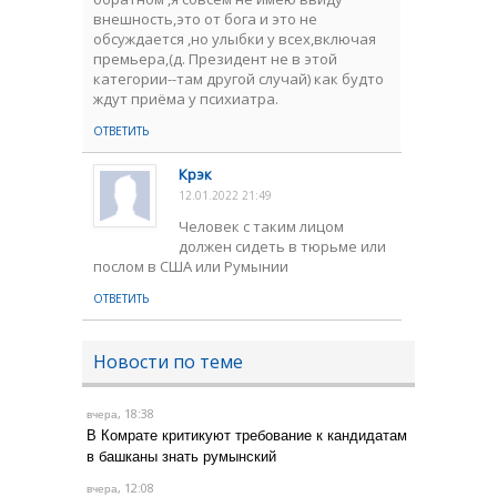
внешность,это от бога и это не
обсуждается ,но улыбки у всех,включая
премьера,(д. Президент не в этой
категории--там другой случай) как будто
ждут приёма у психиатра.
ОТВЕТИТЬ
Крэк
12.01.2022 21:49
Человек с таким лицом
должен сидеть в тюрьме или
послом в США или Румынии
ОТВЕТИТЬ
Новости по теме
, 18:38
вчера
В Комрате критикуют требование к кандидатам
в башканы знать румынский
, 12:08
вчера