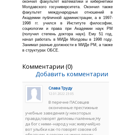
окончил факультет математики и кибернетики
Молдавского госуниверситета. Окончил также
факультет международных отношений в
Академии публичной администрации, а в 1997-
1998 гг. учился в Институте философии,
социологии и права при Академии наук РМ
(получил степень доктора наук). Ему 51 год,
начал работать в МИДе Молдовы в 1998 году.
Занимал разные должности в МИДе РМ, а также
в структурах ОБСЕ.
Комментарии (0)
Добавить комментарии
Слава Труду
12.01.2022 23:05
В перечне ПАСовцев
оконченные престижные
учебные заведения (у некоторых
правда,говорят дипломы палённые,Ну
да бог с ними--народ у нас живучий),но
вот улыбки как-то говорят совсем об
обратном ,я совсем не имею ввиду