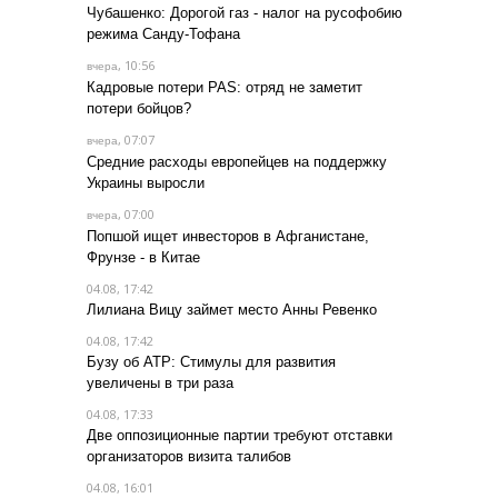
Чубашенко: Дорогой газ - налог на русофобию
режима Санду-Тофана
, 10:56
вчера
Кадровые потери PAS: отряд не заметит
потери бойцов?
, 07:07
вчера
Средние расходы европейцев на поддержку
Украины выросли
, 07:00
вчера
Попшой ищет инвесторов в Афганистане,
Фрунзе - в Китае
04.08, 17:42
Лилиана Вицу займет место Анны Ревенко
04.08, 17:42
Бузу об АТР: Стимулы для развития
увеличены в три раза
04.08, 17:33
Две оппозиционные партии требуют отставки
организаторов визита талибов
04.08, 16:01