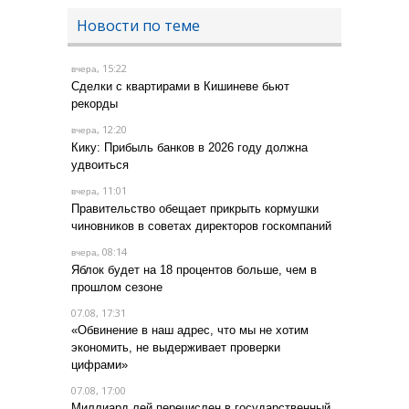
Новости по теме
, 15:22
вчера
Сделки с квартирами в Кишиневе бьют
рекорды
, 12:20
вчера
Кику: Прибыль банков в 2026 году должна
удвоиться
, 11:01
вчера
Правительство обещает прикрыть кормушки
чиновников в советах директоров госкомпаний
, 08:14
вчера
Яблок будет на 18 процентов больше, чем в
прошлом сезоне
07.08, 17:31
«Обвинение в наш адрес, что мы не хотим
экономить, не выдерживает проверки
цифрами»
07.08, 17:00
Миллиард лей перечислен в государственный