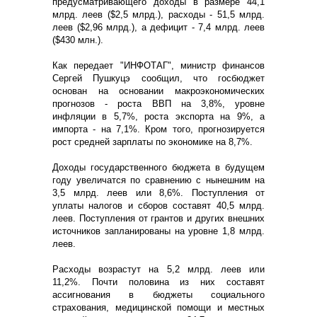
предусматривающего доходы в размере 44,1
млрд. леев ($2,5 млрд.), расходы - 51,5 млрд.
леев ($2,96 млрд.), а дефицит - 7,4 млрд. леев
($430 млн.).
Как передает "ИНФОТАГ", министр финансов
Сергей Пушкуцэ сообщил, что госбюджет
основан на основании макроэкономических
прогнозов - роста ВВП на 3,8%, уровне
инфляции в 5,7%, роста экспорта на 9%, а
импорта - на 7,1%. Кром того, прогнозируется
рост средней зарплаты по экономике на 8,7%.
Доходы государственного бюджета в будущем
году увеличатся по сравнению с нынешним на
3,5 млрд. леев или 8,6%. Поступления от
уплаты налогов и сборов составят 40,5 млрд.
леев. Поступления от грантов и других внешних
источников запланированы на уровне 1,8 млрд.
леев.
Расходы возрастут на 5,2 млрд. леев или
11,2%. Почти половина из них составят
ассигнования в бюджеты социального
страхования, медицинской помощи и местных