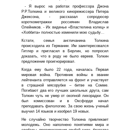
- Я вырос на работах профессора Джона
Р.Р.Толкина и великого кинорежиссера Питера
Джексона, - рассказал сопродюсер
короткометражки россиянин Владислав
Олейников. - Их виденье «Властелина колец» и
«Хоббита» полностью изменили мою судьбу…
Кстати, семья англичанина Толкина
происходила из Германии. Им заинтересовался
Гитлер и пригласил в Берлин, но попросил
доказать, что в роду не было евреев. Толкин
предложение проигнорировал.
Когда ему было 22 года, началась Первая
мировая война. Противник войны в звании
лейтенанта отправляется на фронт и участвует
в страшной мясорубке – битве на Сомме.
Погибают два его лучших школьных друга, сам
Толкин чуть не умер от окопной лихорадки. Он
был комиссован и в Оксфорде начал
преподавать филологию.
За свою жизнь ученый
выучил 14 языков и изобрел 19 новых.
Не случайно творчество Толкина привлекает
молодежь. Оно наполнено понятиями мира и
свободы, противостояния грубой силе, братства