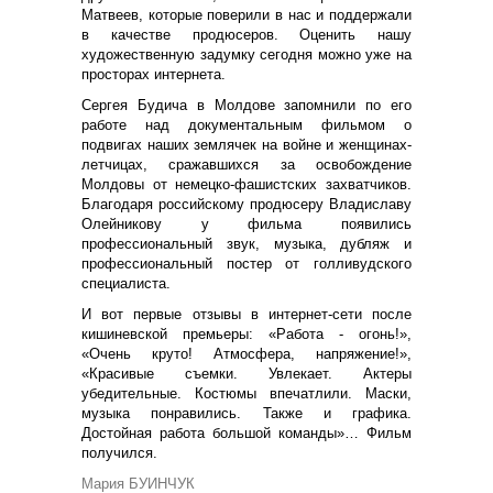
Матвеев, которые поверили в нас и поддержали
в качестве продюсеров. Оценить нашу
художественную задумку сегодня можно уже на
просторах интернета.
Сергея Будича в Молдове запомнили по его
работе над документальным фильмом о
подвигах наших землячек на войне и женщинах-
летчицах, сражавшихся за освобождение
Молдовы от немецко-фашистских захватчиков.
Благодаря российскому продюсеру Владиславу
Олейникову у фильма появились
профессиональный звук, музыка, дубляж и
профессиональный постер от голливудского
специалиста.
И вот первые отзывы в интернет-сети после
кишиневской премьеры: «Работа - огонь!»,
«Очень круто! Атмосфера, напряжение!»,
«Красивые съемки. Увлекает. Актеры
убедительные. Костюмы впечатлили. Маски,
музыка понравились. Также и графика.
Достойная работа большой команды»… Фильм
получился.
Мария БУИНЧУК