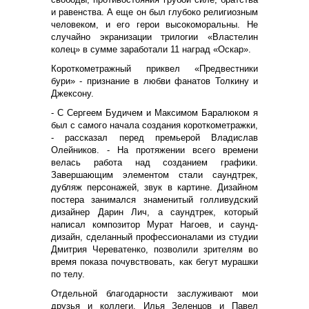
и равенства. А еще он был глубоко религиозным
человеком, и его герои высокоморальны. Не
случайно экранизации трилогии «Властелин
колец» в сумме заработали 11 наград «Оскар».
Короткометражный приквел «Предвестники
бури» - признание в любви фанатов Толкину и
Джексону.
- С Сергеем Будичем и Максимом Баралюком я
был с самого начала создания короткометражки,
- рассказал перед премьерой Владислав
Олейников. - На протяжении всего времени
велась работа над созданием графики.
Завершающим элементом стали саундтрек,
дубляж персонажей, звук в картине. Дизайном
постера занимался знаменитый голливудский
дизайнер Дарин Лич, а саундтрек, который
написал композитор Мурат Нагоев, и саунд-
дизайн, сделанный профессионалами из студии
Дмитрия Череватенко, позволили зрителям во
время показа почувствовать, как бегут мурашки
по телу.
Отдельной благодарности заслуживают мои
друзья и коллеги, Илья Зеленцов и Павел