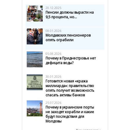
20.12.2025
Пенсии должны вырасти на
9,5 процента, но...
08.01.2026
Молдавских пенсионеров
опять ограбили
05.08.2026
Почему в Приднестровье нет
дефицита воды?
30.01.2026
Готовится новая «кража
миллиарда»: правительство
опять получит возможность
спасать активы банков
25.07.2026
Почему в украинские порты
не заходят корабли и какие
будут последствия для
Молдовы