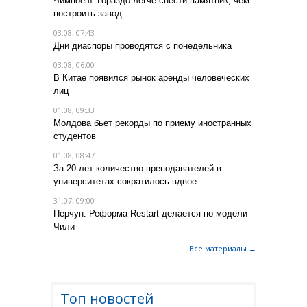
Чимпоеш: Гораздо легче снести памятник, чем
построить завод
03.08, 07:43
Дни диаспоры проводятся с понедельника
03.08, 06:00
В Китае появился рынок аренды человеческих
лиц
01.08, 09:33
Молдова бьет рекорды по приему иностранных
студентов
01.08, 08:47
За 20 лет количество преподавателей в
университетах сократилось вдвое
31.07, 09:00
Перчун: Реформа Restart делается по модели
Чили
Все материалы →
Топ новостей