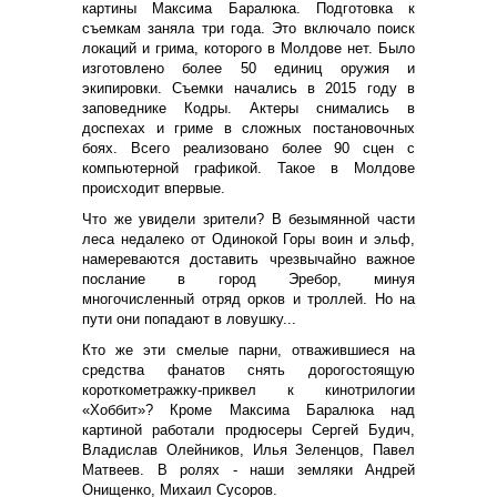
картины Максима Баралюка. Подготовка к
съемкам заняла три года. Это включало поиск
локаций и грима, которого в Молдове нет. Было
изготовлено более 50 единиц оружия и
экипировки. Съемки начались в 2015 году в
заповеднике Кодры. Актеры снимались в
доспехах и гриме в сложных постановочных
боях. Всего реализовано более 90 сцен с
компьютерной графикой. Такое в Молдове
происходит впервые.
Что же увидели зрители? В безымянной части
леса недалеко от Одинокой Горы воин и эльф,
намереваются доставить чрезвычайно важное
послание в город Эребор, минуя
многочисленный отряд орков и троллей. Но на
пути они попадают в ловушку...
Кто же эти смелые парни, отважившиеся на
средства фанатов снять дорогостоящую
короткометражку-приквел к кинотрилогии
«Хоббит»? Кроме Максима Баралюка над
картиной работали продюсеры Сергей Будич,
Владислав Олейников, Илья Зеленцов, Павел
Матвеев. В ролях - наши земляки Андрей
Онищенко, Михаил Сусоров.