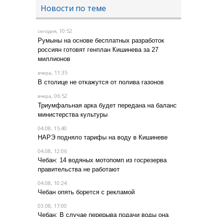
Новости по теме
, 10:52
сегодня
Румыны на основе бесплатных разработок
россиян готовят генплан Кишинева за 27
миллионов
, 11:35
вчера
В столице не откажутся от полива газонов
, 06:52
вчера
Триумфальная арка будет передана на баланс
министерства культуры
04.08, 15:40
НАРЭ подняло тарифы на воду в Кишиневе
04.08, 12:06
Чебан: 14 водяных мотопомп из госрезерва
правительства не работают
04.08, 10:24
Чебан опять борется с рекламой
03.08, 17:00
Чебан: В случае перерыва подачи воды она