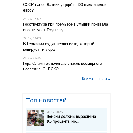
СССР нанес Латвии ущерб в 800 миллиардов
евро?
29.07, 13:07
Госструктура при премьере Румынии призвала
снести бюст Пэунеску
29.07, 06:00
В Германии судят неонациста, который
копирует Гитлера
28.07, 06:35
Гора Олимп включена в список всемирного
наследия ЮНЕСКО
Все материалы →
Топ новостей
20.12.2025
Пенсии должны вырасти на
9,5 процента, но...