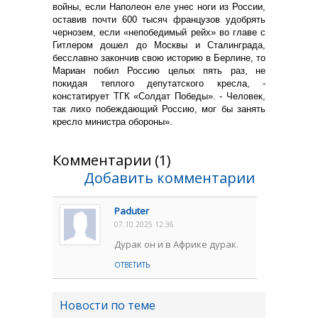
войны, если Наполеон еле унес ноги из России,
оставив почти 600 тысяч французов удобрять
чернозем, если «непобедимый рейх» во главе с
Гитлером дошел до Москвы и Сталинграда,
бесславно закончив свою историю в Берлине, то
Мариан побил Россию целых пять раз, не
покидая теплого депутатского кресла, -
констатирует ТГК «Солдат Победы». - Человек,
так лихо побеждающий Россию, мог бы занять
кресло министра обороны».
Комментарии (1)
Добавить комментарии
Paduter
07.10.2025 12:36
Дурак он и в Африке дурак.
ОТВЕТИТЬ
Новости по теме