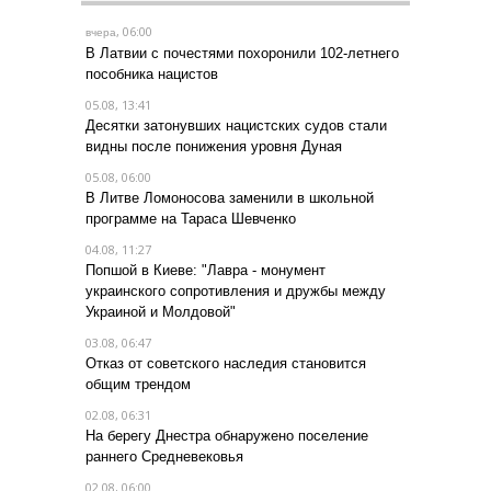
, 06:00
вчера
В Латвии с почестями похоронили 102-летнего
пособника нацистов
05.08, 13:41
Десятки затонувших нацистских судов стали
видны после понижения уровня Дуная
05.08, 06:00
В Литве Ломоносова заменили в школьной
программе на Тараса Шевченко
04.08, 11:27
Попшой в Киеве: "Лавра - монумент
украинского сопротивления и дружбы между
Украиной и Молдовой"
03.08, 06:47
Отказ от советского наследия становится
общим трендом
02.08, 06:31
На берегу Днестра обнаружено поселение
раннего Средневековья
02.08, 06:00