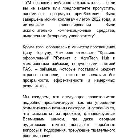
ТУМ поспешил публично похвастаться, – если
вы не знаете или предпочитаете пропустить,
напоминаю: процедура приобретения была
завершена моими коллегами летом 2022 года, а
источником финансирования были
исключительно компенсационные средства,
выделенные Аграрному университету".
Кроме того, обращаясь к министру просвещения
Дану Перчуну, Чимпоеш отмечает: "Красиво
оформленный PR-пакет с AgroTech Hub и
миллионными займами, полученными партией
PAS, – займами, которые поставили бюджет
страны на колени, – никого не впечатлит без
прозрачности, эффективности и измеримых
результатов.
Мы ожидаем, что следующее правительство
подробно проанализирует, как вы управляли
этим жизненно важным сектором, и особенно то,
что скрывается за проектом, финансируемым
Всемирным банком, где даже сводные
аудиторские отчеты вызывают серьёзные
вопросы и подозрения, требующие тщательного
расследования.