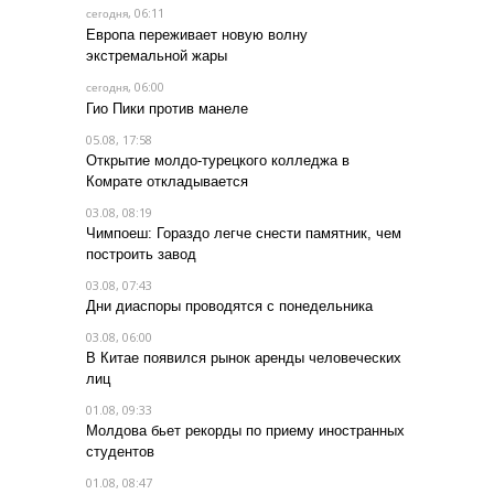
, 06:11
сегодня
Европа переживает новую волну
экстремальной жары
, 06:00
сегодня
Гио Пики против манеле
05.08, 17:58
Открытие молдо-турецкого колледжа в
Комрате откладывается
03.08, 08:19
Чимпоеш: Гораздо легче снести памятник, чем
построить завод
03.08, 07:43
Дни диаспоры проводятся с понедельника
03.08, 06:00
В Китае появился рынок аренды человеческих
лиц
01.08, 09:33
Молдова бьет рекорды по приему иностранных
студентов
01.08, 08:47