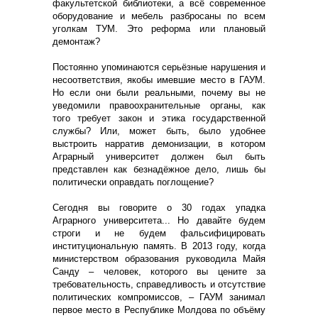
факультетской библиотеки, а всё современное
оборудование и мебель разбросаны по всем
уголкам ТУМ. Это реформа или плановый
демонтаж?
Постоянно упоминаются серьёзные нарушения и
несоответствия, якобы имевшие место в ГАУМ.
Но если они были реальными, почему вы не
уведомили правоохранительные органы, как
того требует закон и этика государственной
службы? Или, может быть, было удобнее
выстроить нарратив демонизации, в котором
Аграрный университет должен был быть
представлен как безнадёжное дело, лишь бы
политически оправдать поглощение?
Сегодня вы говорите о 30 годах упадка
Аграрного университета... Но давайте будем
строги и не будем фальсифицировать
институциональную память. В 2013 году, когда
министерством образования руководила Майя
Санду – человек, которого вы цените за
требовательность, справедливость и отсутствие
политических компромиссов, – ГАУM занимал
первое место в Республике Молдова по объёму