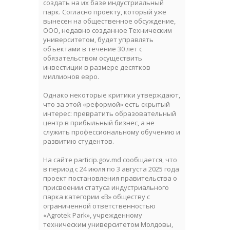
создать на их базе индустриальный
парк. Согласно проекту, который уже
вынесен на общественное обсуждение,
ООО, недавно созданное Техническим
университетом, будет управлять
объектами в течение 30 лет с
обязательством осуществить
инвестиции в размере десятков
миллионов евро.
Однако некоторые критики утверждают,
что за этой «реформой» еcть скрытый
интерес: превратить образовательный
центр в прибыльный бизнес, а не
служить профессиональному обучению и
развитию студентов.
На сайте particip.gov.md сообщается, что
в период с 24 июля по 3 августа 2025 года
проект постановления правительства о
присвоении статуса индустриального
парка категории «B» обществу с
ограниченной ответственностью
«Agrotek Park», учрежденному
техническим университетом Молдовы,