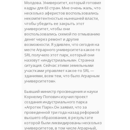
Молдова. Университет, который готовил
кадры для 63 стран. Мне очень жаль, что
несколько аферистов воспользовались
некомпетентностью нынешней власти,
чтобы убедить ее закрыть этот
университет, чтобы они
воспользовались схемой по отмыванию
денег через ремонт и другие
возможности. Я удивлен, что сегодня на
месте Аграрного университета какое-то
SRL получило этот парк, который они
назовут «индустриальным». Странна
ситуация. Сейчас этими земельными
участками управляет какое-то SRL —
зданиями, всем тем, что было Аграрным
университетом».
Бывший министр просвещения и науки
Корнелиу Попович изучил проект
создания индустриального парка
«Агротек Парк».Oн заявил, что за
проведенной три года назад реформой
высшего образования, в результате
которой были ликвидированы несколько
университетов, в том числе Аграрный,