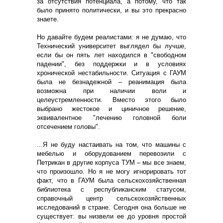
за отсутствия потенциала, а потому, что так
было принято политически, и вы это прекрасно
знаете.
Но давайте будем реалистами: я не думаю, что
Технический университет выглядел бы лучше,
если бы он пять лет находился в "свободном
падении", без поддержки и в условиях
хронической нестабильности. Ситуация с ГАУМ
была не безнадежной – реанимация была
возможна при наличии воли и
целеустремленности. Вместо этого было
выбрано жестокое и циничное решение,
эквивалентное "лечению головной боли
отсечением головы".
...Я не буду настаивать на том, что машины с
мебелью и оборудованием перевозили c
Петрикан в другие корпуса ТУМ – мы все знаем,
что произошло. Но я не могу игнорировать тот
факт, что в ГАУМ была сельскохозяйственная
библиотека с республиканским статусом,
справочный центр сельскохозяйственных
исследований в стране. Сегодня она больше не
существует: вы низвели ее до уровня простой