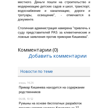
местного. Деньги пошли на строительство и
модернизацию детских садов и школ, транспорт,
водоснабжение и канализацию, дороги и
тротуары, освещение", - отмечается в
документе.
Столичная администрация намерена "привлечь к
суду представителей PAS за клеветнические и
ложные заявления против примэрии Кишинева".
Комментарии (0)
Добавить комментарии
Новости по теме
, 16:26
вчера
Примар Кишинева находится на содержании
родственников
06.08, 10:52
Румыны на основе бесплатных разработок
россиян готовят генплан Кишинева за 27