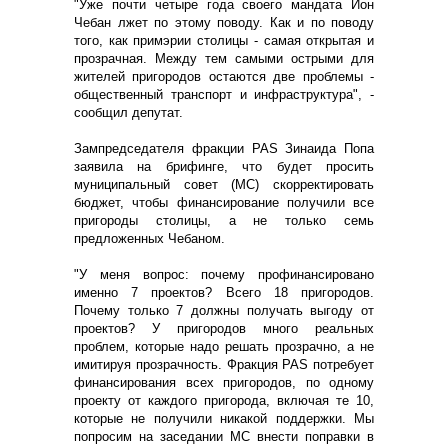
"Уже почти четыре года своего мандата Ион
Чебан лжет по этому поводу. Как и по поводу
того, как примэрии столицы - самая открытая и
прозрачная. Между тем самыми острыми для
жителей пригородов остаются две проблемы -
общественный транспорт и инфраструктура", -
сообщил депутат.
Зампредседателя фракции PAS Зинаида Попа
заявила на брифинге, что будет просить
муниципальный совет (МС) скорректировать
бюджет, чтобы финансирование получили все
пригороды столицы, а не только семь
предложенных Чебаном.
"У меня вопрос: почему профинансировано
именно 7 проектов? Всего 18 пригородов.
Почему только 7 должны получать выгоду от
проектов? У пригородов много реальных
проблем, которые надо решать прозрачно, а не
имитируя прозрачность. Фракция PAS потребует
финансирования всех пригородов, по одному
проекту от каждого пригорода, включая те 10,
которые не получили никакой поддержки. Мы
попросим на заседании МС внести поправки в